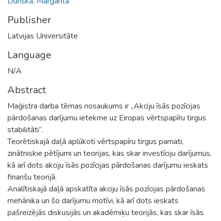
Dunska, Margarita
Publisher
Latvijas Universitāte
Language
N/A
Abstract
Maģistra darba tēmas nosaukums ir „Akciju īsās pozīcijas
pārdošanas darījumu ietekme uz Eiropas vērtspapīru tirgus
stabilitāti”.
Teorētiskajā daļā aplūkoti vērtspapīru tirgus pamati,
zinātniskie pētījumi un teorijas, kas skar investīciju darījumus,
kā arī dots akciju īsās pozīcijas pārdošanas darījumu ieskats
finanšu teorijā.
Analītiskajā daļā apskatīta akciju īsās pozīcijas pārdošanas
mehānika un šo darījumu motīvi, kā arī dots ieskats
pašreizējās diskusijās un akadēmiķu teorijās, kas skar īsās