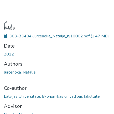
Loading...
Files
303-33404-Jurcenoka_Natalja_nj10002.pdf
(1.47 MB)
Date
2012
Authors
Jurčenoka, Nataļja
Co-author
Latvijas Universitāte. Ekonomikas un vadības fakultāte
Advisor