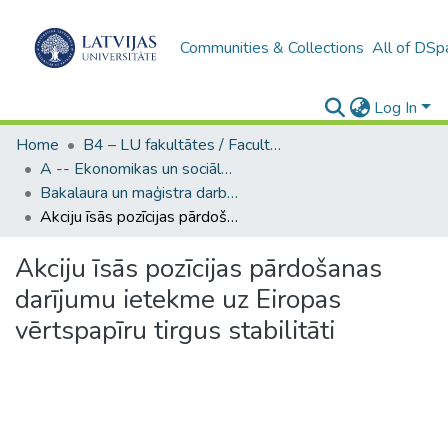
Communities & Collections
All of DSp
Log In
Home
B4 – LU fakultātes / Faculties of the UL
A -- Ekonomikas un sociālo zinātņu fakultāte / Faculty of Economics and Social Sciences
Bakalaura un maģistra darbi (ESZF) / Bachelor's and Master's theses
Akciju īsās pozīcijas pārdošanas darījumu ietekme uz Eiropas vērtspapīru tirgus stabilitāti
Akciju īsās pozīcijas pārdošanas
darījumu ietekme uz Eiropas
vērtspapīru tirgus stabilitāti