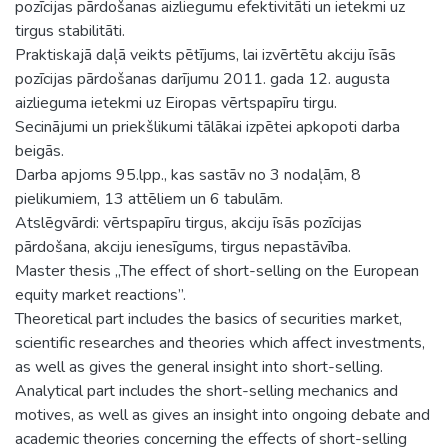
pozīcijas pārdošanas aizliegumu efektivitāti un ietekmi uz
tirgus stabilitāti.
Praktiskajā daļā veikts pētījums, lai izvērtētu akciju īsās
pozīcijas pārdošanas darījumu 2011. gada 12. augusta
aizlieguma ietekmi uz Eiropas vērtspapīru tirgu.
Secinājumi un priekšlikumi tālākai izpētei apkopoti darba
beigās.
Darba apjoms 95.lpp., kas sastāv no 3 nodaļām, 8
pielikumiem, 13 attēliem un 6 tabulām.
Atslēgvārdi: vērtspapīru tirgus, akciju īsās pozīcijas
pārdošana, akciju ienesīgums, tirgus nepastāvība.
Master thesis „The effect of short-selling on the European
equity market reactions”.
Theoretical part includes the basics of securities market,
scientific researches and theories which affect investments,
as well as gives the general insight into short-selling.
Analytical part includes the short-selling mechanics and
motives, as well as gives an insight into ongoing debate and
academic theories concerning the effects of short-selling