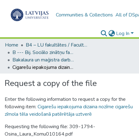
Communities & Collections
All of DSp
Log In
Home
B4 – LU fakultātes / Faculties of the UL
B --- Bij. Sociālo zinātņu fakultātes noslēguma darbi / Faculty of Social Sciences - Graduate works
Bakalaura un maģistra darbi (SZF) / Bachelor's and Master's theses
Cigarešu iepakojuma dizaina nozīme cigarešu zīmola tēla veidošanā patērētāja uztverē
Request a copy of the file
Enter the following information to request a copy for the
following item:
Cigarešu iepakojuma dizaina nozīme cigarešu
zīmola tēla veidošanā patērētāja uztverē
Requesting the following file: 309-1794-
Osina_Laura_Komu010164.pdf