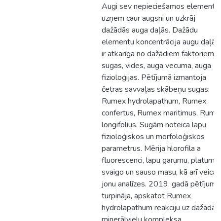
Augi sev nepieciešamos elementu
uzņem caur augsni un uzkrāj
dažādās auga daļās. Dažādu
elementu koncentrācija augu daļās
ir atkarīga no dažādiem faktoriem –
sugas, vides, auga vecuma, auga
fizioloģijas. Pētījumā izmantoja
četras savvaļas skābeņu sugas:
Rumex hydrolapathum, Rumex
confertus, Rumex maritimus, Rume
longifolius. Sugām noteica lapu
fizioloģiskos un morfoloģiskos
parametrus. Mērija hlorofila a
fluorescenci, lapu garumu, platumu,
svaigo un sauso masu, kā arī veica
jonu analīzes. 2019. gadā pētījumu
turpināja, apskatot Rumex
hydrolapathum reakciju uz dažādā
minerālvielu kompleksa