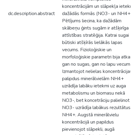
koncentrācijām un slāpekļa ietekmi
dc.description.abstract
dažādās formās (NO3- un NH4+)
Pētījums liecina, ka dažādām
skābeņu ģints sugām ir atšķirīga
attīstības stratēģija. Katrai sugai
būtiski atšķīrās lielākās lapas
vecums. Fizioloģiskie un
morfoloģiskie parametri bija atkarīg
gan no sugas, gan no lapu vecuma.
Izmantojot nelielas koncentrācijas
palipdus minerālvielām NH4+
uzrādīja labāku ietekmi uz auga
metabolismu un biomasu nekā
NO3-, bet koncetrāciju palielinot
NO3- uzrādīja labākus rezultātus k
NH4+. Augstā minerālvielu
koncentrācijā un papildus
pievienojot slāpekli, augā