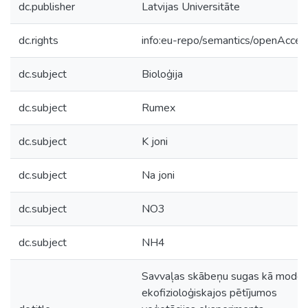
dc.publisher
Latvijas Universitāte
dc.rights
info:eu-repo/semantics/openAcces
dc.subject
Bioloģija
dc.subject
Rumex
dc.subject
K joni
dc.subject
Na joni
dc.subject
NO3
dc.subject
NH4
Savvaļas skābeņu sugas kā modeļ
ekofizioloģiskajos pētījumos