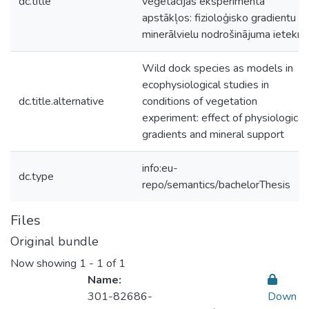
dc.title
veģetācijas eksperimenta
apstākļos: fizioloģisko gradientu u
minerālvielu nodrošinājuma ietekm
Wild dock species as models in
ecophysiological studies in
dc.title.alternative
conditions of vegetation
experiment: effect of physiological
gradients and mineral support
info:eu-
dc.type
repo/semantics/bachelorThesis
Files
Original bundle
Now showing
1 - 1 of 1
Name:
301-82686-
Down