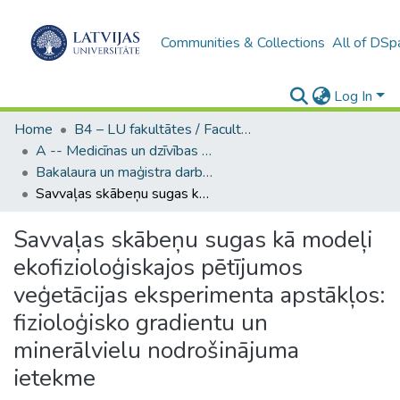
Communities & Collections
All of DSp
Log In
Home
B4 – LU fakultātes / Faculties of the UL
A -- Medicīnas un dzīvības zinātņu fakultāte / Faculty of Medicine and Life Sciences
Bakalaura un maģistra darbi (MDZF) / Bachelor's and Master's theses
Savvaļas skābeņu sugas kā modeļi ekofizioloģiskajos pētījumos veģetācijas eksperimenta apstākļos: fizioloģisko gradientu un minerālvielu nodrošinājuma ietekme
Savvaļas skābeņu sugas kā modeļi
ekofizioloģiskajos pētījumos
veģetācijas eksperimenta apstākļos:
fizioloģisko gradientu un
minerālvielu nodrošinājuma
ietekme