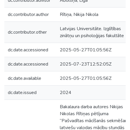
dc.contributor.advisor
Āboltiņa, Līga
dc.contributor.author
Rītiņa, Nikija Nikola
Latvijas Universitāte. Izglītības
dc.contributor.other
zinātņu un psiholoģijas fakultāte
dc.date.accessioned
2025-05-27T01:05:56Z
dc.date.accessioned
2025-07-23T12:52:05Z
dc.date.available
2025-05-27T01:05:56Z
dc.date.issued
2024
Bakalaura darba autores Nikijas
Nikolas Rītiņas pētījuma
“Pašvadītas mācīšanās sekmēšana
latviešu valodas mācību stundās 2.