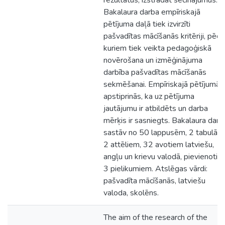
rezultātus, izstrādāt secinājumus.
Bakalaura darba empīriskajā
pētījuma daļā tiek izvirzīti
pašvadītas mācīšanās kritēriji, pēc
kuriem tiek veikta pedagoģiskā
novērošana un izmēģinājuma
darbība pašvadītas mācīšanās
sekmēšanai. Empīriskajā pētījumā
apstiprinās, ka uz pētījuma
jautājumu ir atbildēts un darba
mērķis ir sasniegts. Bakalaura darb
sastāv no 50 lappusēm, 2 tabulām
2 attēliem, 32 avotiem latviešu,
angļu un krievu valodā, pievienoti
3 pielikumiem. Atslēgas vārdi:
pašvadīta mācīšanās, latviešu
valoda, skolēns.
The aim of the research of the