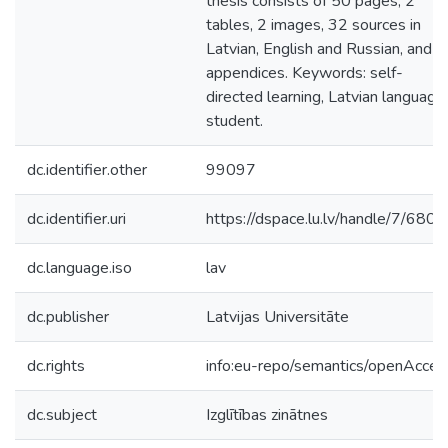
thesis consists of 50 pages, 2
tables, 2 images, 32 sources in
Latvian, English and Russian, and 3
appendices. Keywords: self-
directed learning, Latvian language,
student.
dc.identifier.other
99097
dc.identifier.uri
https://dspace.lu.lv/handle/7/680
dc.language.iso
lav
dc.publisher
Latvijas Universitāte
dc.rights
info:eu-repo/semantics/openAcces
dc.subject
Izglītības zinātnes