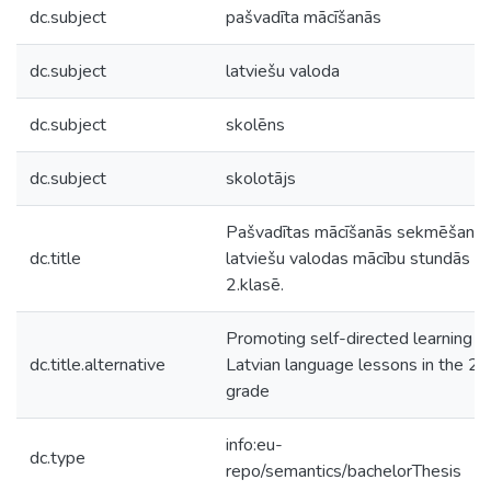
dc.subject
pašvadīta mācīšanās
dc.subject
latviešu valoda
dc.subject
skolēns
dc.subject
skolotājs
Pašvadītas mācīšanās sekmēšana
dc.title
latviešu valodas mācību stundās
2.klasē.
Promoting self-directed learning in
dc.title.alternative
Latvian language lessons in the 2n
grade
info:eu-
dc.type
repo/semantics/bachelorThesis