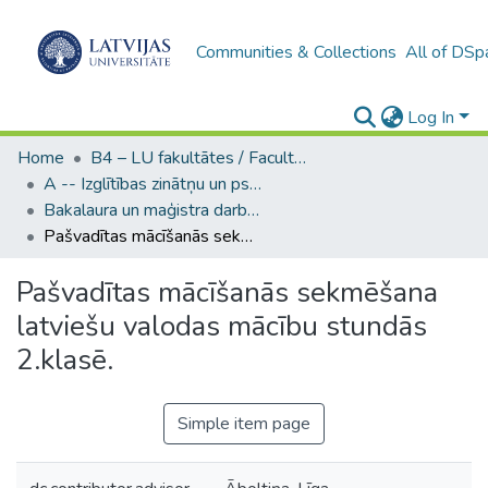
Communities & Collections
All of DSp
Log In
Home
B4 – LU fakultātes / Faculties of the UL
A -- Izglītības zinātņu un psiholoģijas fakultāte / Faculty of Education Sciences and Psychology
Bakalaura un maģistra darbi (PPMF) / Bachelor's and Master's theses
Pašvadītas mācīšanās sekmēšana latviešu valodas mācību stundās 2.klasē.
Pašvadītas mācīšanās sekmēšana
latviešu valodas mācību stundās
2.klasē.
Simple item page