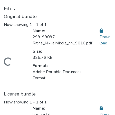
Files
Original bundle
Now showing
1 - 1 of 1
Name:
299-99097-
Down
Ritina_Nikija.Nikola_nn19010.pdf
load
Size:
825.76 KB
ding...
Format:
Adobe Portable Document
Format
License bundle
Now showing
1 - 1 of 1
Name:
license.txt
Down