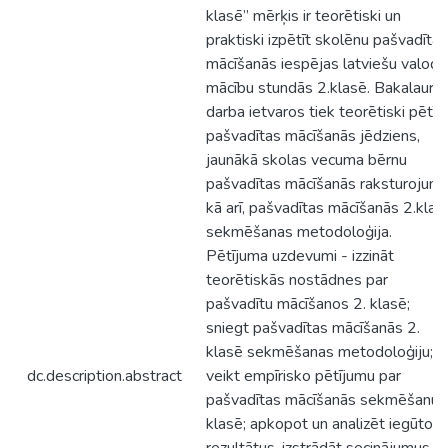
klasē” mērķis ir teorētiski un
praktiski izpētīt skolēnu pašvadītas
mācīšanās iespējas latviešu valoda
mācību stundās 2.klasē. Bakalaura
darba ietvaros tiek teorētiski pētīt
pašvadītas mācīšanās jēdziens,
jaunākā skolas vecuma bērnu
pašvadītas mācīšanās raksturojums
kā arī, pašvadītas mācīšanās 2.klas
sekmēšanas metodoloģija.
Pētījuma uzdevumi - izzināt
teorētiskās nostādnes par
pašvadītu mācīšanos 2. klasē;
sniegt pašvadītas mācīšanās 2.
klasē sekmēšanas metodoloģiju;
dc.description.abstract
veikt empīrisko pētījumu par
pašvadītas mācīšanās sekmēšanu 
klasē; apkopot un analizēt iegūtos