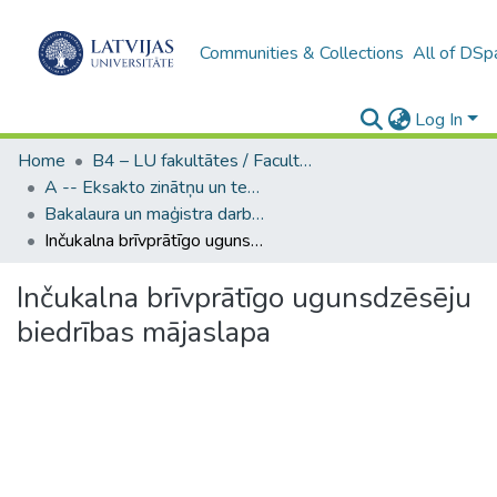
Communities & Collections
All of DSp
Log In
Home
B4 – LU fakultātes / Faculties of the UL
A -- Eksakto zinātņu un tehnoloģiju fakultāte / Faculty of Science and Technology
Bakalaura un maģistra darbi (EZTF) / Bachelor's and Master's theses
Inčukalna brīvprātīgo ugunsdzēsēju biedrības mājaslapa
Inčukalna brīvprātīgo ugunsdzēsēju
biedrības mājaslapa