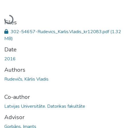
Loading...
Files
302-54657-Rudevics_Karlis.Vladis_kr12083.pdf
(1.32
MB)
Date
2016
Authors
Rudevičs, Kārlis Vladis
Co-author
Latvijas Universitāte. Datorikas fakultāte
Advisor
Gorbāns, Imants