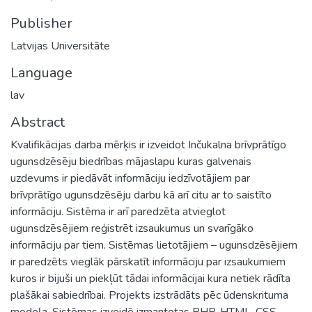
Publisher
Latvijas Universitāte
Language
lav
Abstract
Kvalifikācijas darba mērķis ir izveidot Inčukalna brīvprātīgo
ugunsdzēsēju biedrības mājaslapu kuras galvenais
uzdevums ir piedāvāt informāciju iedzīvotājiem par
brīvprātīgo ugunsdzēsēju darbu kā arī citu ar to saistīto
informāciju. Sistēma ir arī paredzēta atvieglot
ugunsdzēsējiem reģistrēt izsaukumus un svarīgāko
informāciju par tiem. Sistēmas lietotājiem – ugunsdzēsējiem
ir paredzēts vieglāk pārskatīt informāciju par izsaukumiem
kuros ir bijuši un piekļūt tādai informācijai kura netiek rādīta
plašākai sabiedrībai. Projekts izstrādāts pēc ūdenskrituma
modeļa. Sistēmas izveidē izmantotas PHP, HTML, CSS