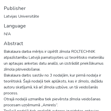
Publisher
Latvijas Universitāte
Language
N/A
Abstract
Bakalaura darba mērķis ir izpētīt zīmola ROLTECHNIK
atpazīstamību Latvijā pamatojoties uz teorētisko materiālu
un aptaujas anketas datu analīzi, un izstrādāt priekšlikumus
zīmola pilnveidošanai.
Bakalaura darbs sastāv no 3 nodaļām, kur pirmā nodaļa ir
teorētiskā. Šajā nodaļā tiek aplūkots, kas ir zīmols, dažādu
autoru skatījumā, kā arī zīmola uzbūve, un tā veidošanās
process.
Otrajā nodaļā uzmanība tiek pievērsta zīmola veidošanas
procesam uzņēmumā „Amirels”.
Trešajā nodaļā tiek analizēti autores izveidotas aptaujas