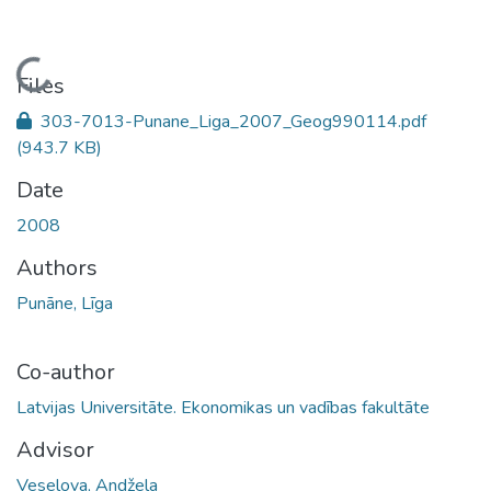
Loading...
Files
303-7013-Punane_Liga_2007_Geog990114.pdf
(943.7 KB)
Date
2008
Authors
Punāne, Līga
Co-author
Latvijas Universitāte. Ekonomikas un vadības fakultāte
Advisor
Veselova, Andžela