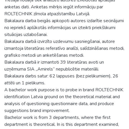
anketas dati. Anketas mērķis iegūt informāciju par
ROLTECHNIK zīmola atpazīstamību Latvijā.
Bakalaura darba beigās apkopoti autores izdarītie secinājumi
no iepriekš aplūkotās informācijas un izteikti priekšlikumi
situācijas uzlabošanai.
Bakalaura darbā izvirzīto uzdevumu sasniegšanai, autore
izmantoja literatūras referatīvo analīzi, salīdzināšanas metodi,
grafisko metodi un anketēšanas metodi.
Bakalaura darbā ir izmantoti 39 literatūras avoti un
uzņēmuma SIA „Amirels” nepublicētie materiāli.
Bakalaura darbs satur: 62 lappuses (bez pielikumiem), 26
attēli un 1 pielikums.
A bachelor work purpose is to probe in brand ROLTECHNIK
identification Latvia ground on the theoretical material and
analysis of questioning questionnaire data, and produce
suggestions brand improvement.
Bachelor work is from 3 departments, where the first
department is theoretical. In is this department examined,