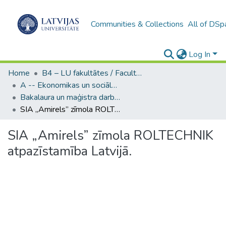
Communities & Collections
All of DSp
Log In
Home
B4 – LU fakultātes / Faculties of the UL
A -- Ekonomikas un sociālo zinātņu fakultāte / Faculty of Economics and Social Sciences
Bakalaura un maģistra darbi (ESZF) / Bachelor's and Master's theses
SIA „Amirels” zīmola ROLTECHNIK atpazīstamība Latvijā.
SIA „Amirels” zīmola ROLTECHNIK
atpazīstamība Latvijā.