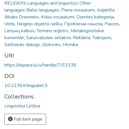
RELIGION::Languages and linguistics::Other
languages::Baltic languages
,
Piena nosaukumi
,
Adjektīvi
,
Jēkabs Dravnieks
,
Krāsu nosaukumi
,
Dzimtes kategorija
,
Verbi
,
Neiginio objekto raiška
,
Проблема смысла
,
Pauzes
,
Lietuvių kalbos
,
Termins reģistrs
,
Metalingvistiskie
komentāri
,
Sarunvalodas sintakse
,
Reklāma
,
Tulkojumi
,
Satīriskais dialogs
,
Izloksnes
,
Hronika
URI
https://dspace.lu.lv/handle/7/53338
DOI
10.22364/lingualet.5
Collections
Linguistica Lettica
Full item page