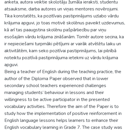
anketa, autora veiktie skolotāju žurnāla ieraksti, studentu
atsauksme, darba autores un viņas mentores novērojumi.
Tika konstatēts, ka pozitīvais pastiprinājums uzlabo vārdu
krājuma apguvi, jo toas motivē skolēnus paveikt uzdevumus,
kā arī tas paaugstina skolēnu pašpārliecību par viņu
esošajām vārdu krājuma zināšanām. Tomēr autore secina, ka
ir nepieciešami turpmāki pētījumi ar vairāk atvēlētu laiku un
aktivitātēm, kam seko pozitīvai pastiprinājums, lai pilnībā
noteiktu pozitīvā pastiprinājuma ietekmi uz vārdu krājuma
apguvi.
Being a teacher of English during the teaching practice, the
author of the Diploma Paper observed that in lower
secondary school teachers experienced challenges
managing students’ behaviour in lessons and their
willingness to be active participator in the presented
vocabulary activities. Therefore the aim of the Paper is to
study how the implementation of positive reinforcement in
English language lessons helps learners to enhance their
English vocabulary learning in Grade 7. The case study was