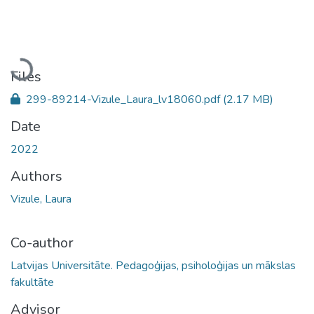
Loading...
Files
299-89214-Vizule_Laura_lv18060.pdf
(2.17 MB)
Date
2022
Authors
Vizule, Laura
Co-author
Latvijas Universitāte. Pedagoģijas, psiholoģijas un mākslas
fakultāte
Advisor