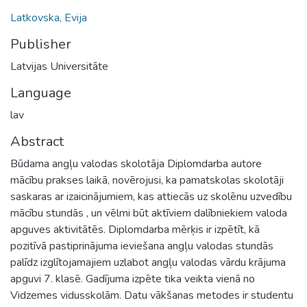
Latkovska, Evija
Publisher
Latvijas Universitāte
Language
lav
Abstract
Būdama angļu valodas skolotāja Diplomdarba autore
mācību prakses laikā, novērojusi, ka pamatskolas skolotāji
saskaras ar izaicinājumiem, kas attiecās uz skolēnu uzvedību
mācību stundās , un vēlmi būt aktīviem dalībniekiem valoda
apguves aktivitātēs. Diplomdarba mērķis ir izpētīt, kā
pozitīvā pastiprinājuma ieviešana angļu valodas stundās
palīdz izglītojamajiem uzlabot angļu valodas vārdu krājuma
apguvi 7. klasē. Gadījuma izpēte tika veikta vienā no
Vidzemes vidusskolām. Datu vākšanas metodes ir studentu