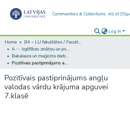
Communities & Collections
All of DSp
Log In
Home
B4 – LU fakultātes / Faculties of the UL
A -- Izglītības zinātņu un psiholoģijas fakultāte / Faculty of Education Sciences and Psychology
Bakalaura un maģistra darbi (PPMF) / Bachelor's and Master's theses
Pozitīvais pastiprinājums angļu valodas vārdu krājuma apguvei 7.klasē
Pozitīvais pastiprinājums angļu
valodas vārdu krājuma apguvei
7.klasē