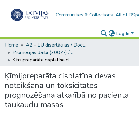
Communities & Collections
All of DSp
Log In
Home
A2 – LU disertācijas / Doctoral theses UL
Promocijas darbi (2007-) / Theses PhD
Ķīmijpreparāta cisplatīna devas noteikšana un toksicitātes prognozēšana atkarībā no pacienta taukaudu masas
Ķīmijpreparāta cisplatīna devas
noteikšana un toksicitātes
prognozēšana atkarībā no pacienta
taukaudu masas