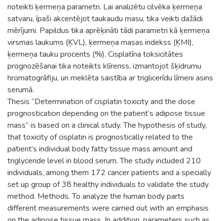
noteikti ķermeņa parametri. Lai analizētu cilvēka ķermeņa
satvaru, īpaši akcentējot taukaudu masu, tika veikti dažādi
mērījumi. Papildus tika aprēķināti tādi parametri kā ķermeņa
virsmas laukums (ĶVL), ķermeņa masas indekss (ĶMI),
ķermeņa tauku procents (%). Cisplatīna toksicitātes
prognozēšanai tika noteikts klīrenss, izmantojot šķidrumu
hromatogrāfiju, un meklēta saistība ar triglicerīdu līmeni asins
serumā.
Thesis “Determination of cisplatin toxicity and the dose
prognostication depending on the patient’s adipose tissue
mass” is based on a clinical study. The hypothesis of study,
that toxicity of cisplatin is prognostically related to the
patient’s individual body fatty tissue mass amount and
triglyceride level in blood serum. The study included 210
individuals, among them 172 cancer patients and a specially
set up group of 38 healthy individuals to validate the study
method. Methods. To analyze the human body parts
different measurements were carried out with an emphasis
on the adipose tissue mass. In addition, parameters such as