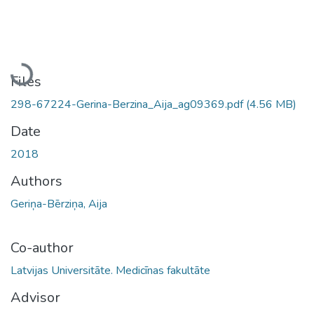
Loading...
Files
298-67224-Gerina-Berzina_Aija_ag09369.pdf
(4.56 MB)
Date
2018
Authors
Geriņa-Bērziņa, Aija
Co-author
Latvijas Universitāte. Medicīnas fakultāte
Advisor