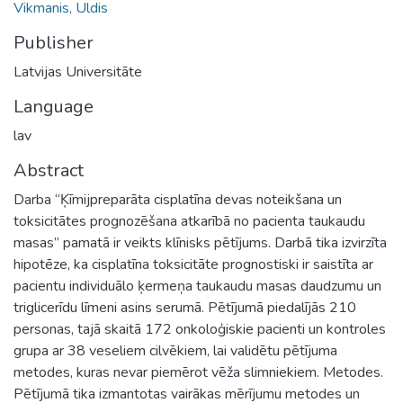
Vikmanis, Uldis
Publisher
Latvijas Universitāte
Language
lav
Abstract
Darba “Ķīmijpreparāta cisplatīna devas noteikšana un
toksicitātes prognozēšana atkarībā no pacienta taukaudu
masas” pamatā ir veikts klīnisks pētījums. Darbā tika izvirzīta
hipotēze, ka cisplatīna toksicitāte prognostiski ir saistīta ar
pacientu individuālo ķermeņa taukaudu masas daudzumu un
triglicerīdu līmeni asins serumā. Pētījumā piedalījās 210
personas, tajā skaitā 172 onkoloģiskie pacienti un kontroles
grupa ar 38 veseliem cilvēkiem, lai validētu pētījuma
metodes, kuras nevar piemērot vēža slimniekiem. Metodes.
Pētījumā tika izmantotas vairākas mērījumu metodes un