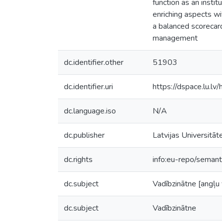
function as an insti
enriching aspects wi
a balanced scorecard
management
dc.identifier.other
51903
dc.identifier.uri
https://dspace.lu.l
dc.language.iso
N/A
dc.publisher
Latvijas Universitāt
dc.rights
info:eu-repo/seman
dc.subject
Vadībzinātne [angļu 
dc.subject
Vadībzinātne