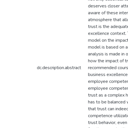
deserves closer atte
aware of these inter
atmosphere that allo
trust is the adequat
excellence context. 
model on the impact 
model is based on a
analysis is made in o
how the impact of t
dc.description.abstract
recommended course 
business excellence 
employee competence 
employee competence 
trust as a complex h
has to be balanced 
that trust can indee
competence utilizati
trust behavior, even