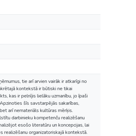
mumus, tie arī arvien vairāk ir atkarīgi no
ētajā kontekstā ir būtiski ne tikai
, kas ir pelnījis lielāku uzmanību, jo īpaši
. Apzinoties šīs savstarpējās sakarības,
 bet arī nemateriāls kultūras mērķis.
balstītu darbinieku kompetenču realizēšanu
alizējot esošo literatūru un koncepcijas, lai
s realizēšanu organizatoriskajā kontekstā.