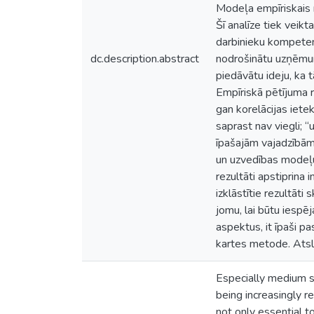
Modeļa empīriskais 
Šī analīze tiek veikt
darbinieku kompetenc
dc.description.abstract
nodrošinātu uzņēmumi
piedāvātu ideju, ka 
Empīriskā pētījuma r
gan korelācijas iet
saprast nav viegli; “u
īpašajām vajadzībām.
un uzvedības modeļu 
rezultāti apstiprina 
izklāstītie rezultāti
jomu, lai būtu iesp
aspektus, it īpaši p
kartes metode. Atslē
Especially medium si
being increasingly re
not only essential t