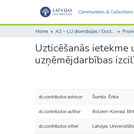
Communities & Collections
Home
A2 – LU disertācijas / Doctoral theses UL
Uzticēšanās ietekme 
uzņēmējdarbības izcil
dc.contributor.advisor
Šumilo, Ērika
dc.contributor.author
Bolzern-Konrad, Bri
dc.contributor.other
Latvijas Universitāt