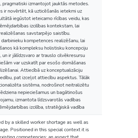
 pragmatiski izmantojot jauktās metodes.
ķis ir novērtēt, kā uzticēšanās ietekmi uz
ltātā iegūstot ieteicamo rīcības veidu, kas
mējdarbības izcilības kontekstam, lai
realizēšanas savstarpējo saistību.
un darbinieku kompetences realizēšanu, lai
ēšanos kā kompleksu holistisku koncepciju
, un ir jālīdzsvaro ar trauslo cilvēkresursu
patiešām var uzskatīt par esošo domāšanas
zēšanai. Attiecībā uz konceptualizāciju
vedību, pat izceļot attiecību aspektus. Tālāk
tucionalizēta sistēma, nodrošinot neitralizētu
s jēdziena nepieciešamus un bagātinošus
rojamu, izmantota līdzsvarotās vadības
mējdarbības izcilība, stratēģiskā vadība
ed by a skilled worker shortage as well as
ge. Positioned in this special context it is
 existing competencies; an aspect that