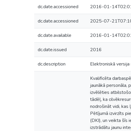
dc.date.accessioned
2016-01-14T02:0
dc.date.accessioned
2025-07-21T07:1
dc.date.available
2016-01-14T02:0
dc.date.issued
2016
dc.description
Elektroniskā versija
Kvalificēta darbaspē
jaunākā personāla, p
izvēlēties atbilstošo
tādēļ, ka cilvēkresu
nodrošināt vidi, kas 
Pētījumā izvirzīts p
(DKI), un veikta šīs 
izstrādātu jaunu int