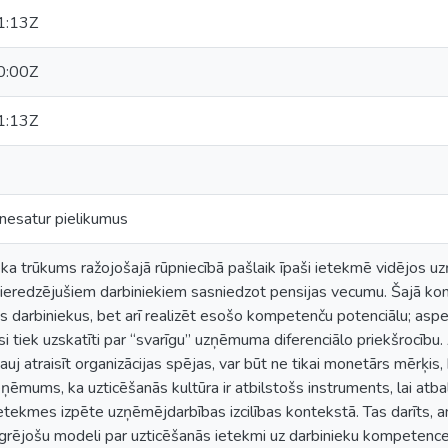
1:13Z
0:00Z
1:13Z
 nesatur pielikumus
ka trūkums ražojošajā rūpniecībā pašlaik īpaši ietekmē vidējos uzņē
ieredzējušiem darbiniekiem sasniedzot pensijas vecumu. Šajā konkr
s darbiniekus, bet arī realizēt esošo kompetenču potenciālu; aspekts
rsi tiek uzskatīti par “svarīgu” uzņēmuma diferenciālo priekšrocību
ļauj atraisīt organizācijas spējas, var būt ne tikai monetārs mērķis,
ieņēmums, ka uzticēšanās kultūra ir atbilstošs instruments, lai at
ietekmes izpēte uzņēmējdarbības izcilības kontekstā. Tas darīts, an
egrējošu modeli par uzticēšanās ietekmi uz darbinieku kompetence