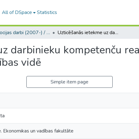
All of DSpace
Statistics
Promocijas darbi (2007-) / Theses PhD
Uzticēšanās ietekme uz darbinieku kompetenču realizēšanu uzņēmējdarbības izcilības vidē
uz darbinieku kompetenču rea
ības vidē
Simple item page
tta
e. Ekonomikas un vadības fakultāte