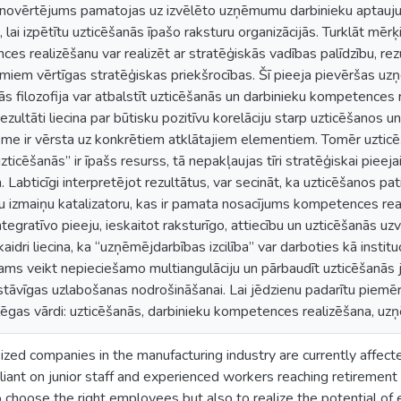
novērtējums pamatojas uz izvēlēto uzņēmumu darbinieku aptauju,
a, lai izpētītu uzticēšanās īpašo raksturu organizācijās. Turklāt mēr
es realizēšanu var realizēt ar stratēģiskās vadības palīdzību, rezu
em vērtīgas stratēģiskas priekšrocības. Šī pieeja pievēršas uzņē
tās filozofija var atbalstīt uzticēšanās un darbinieku kompetences 
ezultāti liecina par būtisku pozitīvu korelāciju starp uzticēšanos 
ekme ir vērsta uz konkrētiem atklātajiem elementiem. Tomēr uztic
zticēšanās” ir īpašs resurss, tā nepakļaujas tīri stratēģiskai pieejai
 Labticīgi interpretējot rezultātus, var secināt, ka uzticēšanos 
izmaiņu katalizatoru, kas ir pamata nosacījums kompetences reali
integratīvo pieeju, ieskaitot raksturīgo, attiecību un uzticēšanās uz
 skaidri liecina, ka “uzņēmējdarbības izcilība” var darboties kā insti
ējams veikt nepieciešamo multiangulāciju un pārbaudīt uzticēšanā
astāvīgas uzlabošanas nodrošināšanai. Lai jēdzienu padarītu piemē
gas vārdi: uzticēšanās, darbinieku kompetences realizēšana, uzņē
zed companies in the manufacturing industry are currently affect
liant on junior staff and experienced workers reaching retirement a
o choose the right employees but also to realize the potential of