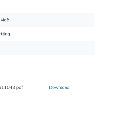
 vidē
tting
b11049.pdf
Download