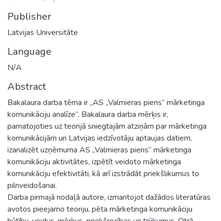
Publisher
Latvijas Universitāte
Language
N/A
Abstract
Bakalaura darba tēma ir „AS „Valmieras piens” mārketinga
komunikāciju analīze”. Bakalaura darba mērķis ir,
pamatojoties uz teorijā sniegtajām atziņām par mārketinga
komunikācijām un Latvijas iedzīvotāju aptaujas datiem,
izanalizēt uzņēmuma AS „Valmieras piens” mārketinga
komunikāciju aktivitātes, izpētīt veidoto mārketinga
komunikāciju efektivitāti, kā arī izstrādāt priekšlikumus to
pilnveidošanai.
Darba pirmajā nodaļā autore, izmantojot dažādos literatūras
avotos pieejamo teoriju, pēta mārketinga komunikāciju
būtību, veidus, mērķus, priekšrocības un trūkumus. Otrā