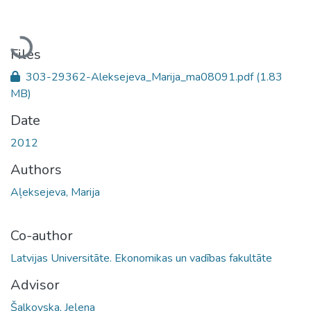
Loading...
Files
303-29362-Aleksejeva_Marija_ma08091.pdf
(1.83
MB)
Date
2012
Authors
Aļeksejeva, Marija
Co-author
Latvijas Universitāte. Ekonomikas un vadības fakultāte
Advisor
Šalkovska, Jeļena