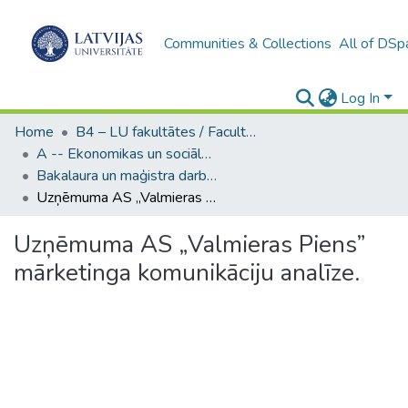
Communities & Collections
All of DSp
Log In
Home
B4 – LU fakultātes / Faculties of the UL
A -- Ekonomikas un sociālo zinātņu fakultāte / Faculty of Economics and Social Sciences
Bakalaura un maģistra darbi (ESZF) / Bachelor's and Master's theses
Uzņēmuma AS „Valmieras Piens” mārketinga komunikāciju analīze.
Uzņēmuma AS „Valmieras Piens”
mārketinga komunikāciju analīze.