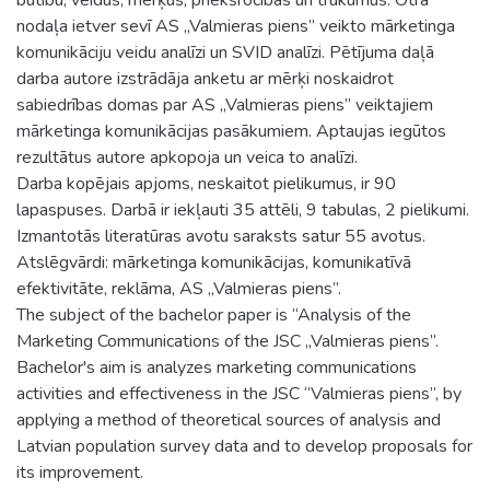
nodaļa ietver sevī AS „Valmieras piens” veikto mārketinga
komunikāciju veidu analīzi un SVID analīzi. Pētījuma daļā
darba autore izstrādāja anketu ar mērķi noskaidrot
sabiedrības domas par AS „Valmieras piens” veiktajiem
mārketinga komunikācijas pasākumiem. Aptaujas iegūtos
rezultātus autore apkopoja un veica to analīzi.
Darba kopējais apjoms, neskaitot pielikumus, ir 90
lapaspuses. Darbā ir iekļauti 35 attēli, 9 tabulas, 2 pielikumi.
Izmantotās literatūras avotu saraksts satur 55 avotus.
Atslēgvārdi: mārketinga komunikācijas, komunikatīvā
efektivitāte, reklāma, AS „Valmieras piens”.
The subject of the bachelor paper is “Analysis of the
Marketing Communications of the JSC „Valmieras piens”.
Bachelor's aim is analyzes marketing communications
activities and effectiveness in the JSC “Valmieras piens”, by
applying a method of theoretical sources of analysis and
Latvian population survey data and to develop proposals for
its improvement.