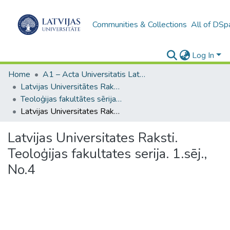
Communities & Collections
All of DSp
Log In
Home
A1 – Acta Universitatis Latviensis / Universitātes raksti / Scientific papers
Latvijas Universitātes Raksti (1923–1943)
Teoloģijas fakultātes sērija (1938-1940)
Latvijas Universitates Raksti. Teoloģijas fakultates serija. 1.sēj., No.4
Latvijas Universitates Raksti.
Teoloģijas fakultates serija. 1.sēj.,
No.4