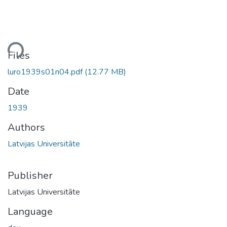
ding...
Files
luro1939s01n04.pdf
(12.77 MB)
Date
1939
Authors
Latvijas Universitāte
Publisher
Latvijas Universitāte
Language