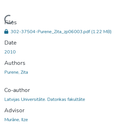
Loading...
Files
302-37504-Purene_Zita_zp06003.pdf
(1.22 MB)
Date
2010
Authors
Purene, Zita
Co-author
Latvijas Universitāte. Datorikas fakultāte
Advisor
Murāne, Ilze