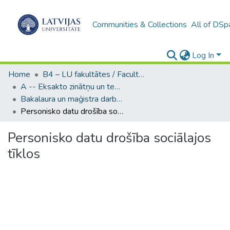
Communities & Collections
All of DSp
Log In
Home
B4 – LU fakultātes / Faculties of the UL
A -- Eksakto zinātņu un tehnoloģiju fakultāte / Faculty of Science and Technology
Bakalaura un maģistra darbi (EZTF) / Bachelor's and Master's theses
Personisko datu drošība sociālajos tīklos
Personisko datu drošība sociālajos
tīklos