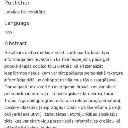
Publisher
Latvijas Universitāte
Language
N/A
Abstract
Bakalaura darba mērķis ir veikt izpēti par to, kāda tipa
informācija tiek ievākta un kā to ir iespējams pasargāt
populārākajās sociālo tīklu vietnēs, kā arī izanalizēt
iespējamos riskus, kam var tikt pakļauta personiskā rakstura
informācija tīklā, un apkopot risinājumus tās aizsargāšanai.
Darba gaitā tiek izvērtēti iespējamie draudi, kas var skart
personisko informāciju - tehnoloģiskie (datorvīrusi, tārpi,
Trojas zirgi, spiegprogrammatūra un reklāmprogrammatūra),
sociālie (dažādas ļaunprātīgas rīcības - pikšķerēšana, paroļu
okšķerēšana utml.), izanalizētas lietotāju rīcības sociālajos
tīkls, kas var skart viņu personiskās informācijas drošību, kā
arī izvērtēti juridiskie draudi.