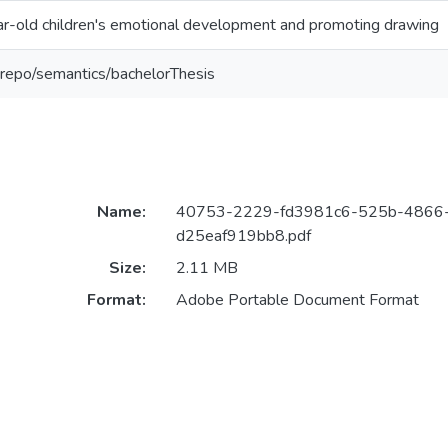
r-old children's emotional development and promoting drawing
-repo/semantics/bachelorThesis
Name:
40753-2229-fd3981c6-525b-4866
d25eaf919bb8.pdf
Size:
2.11 MB
Format:
Adobe Portable Document Format