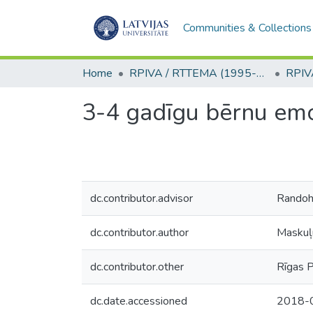
Communities & Collections
Home
RPIVA / RTTEMA (1995-2016)
3-4 gadīgu bērnu emo
dc.contributor.advisor
Randoh
dc.contributor.author
Maskuļu
dc.contributor.other
Rīgas P
dc.date.accessioned
2018-