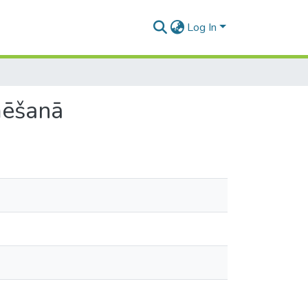
Log In
mēšanā