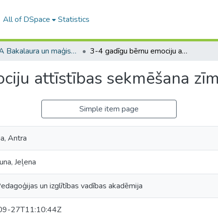
All of DSpace
Statistics
RPIVA Bakalaura un maģistra darbi / RTTEMA Bachelor's and Master's theses (1995-2017)
3-4 gadīgu bērnu emociju attīstības sekmēšana zīmēšanā
ciju attīstības sekmēšana zī
Simple item page
a, Antra
na, Jeļena
edagoģijas un izglītības vadības akadēmija
09-27T11:10:44Z