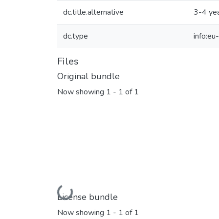
dc.title.alternative
3-4 yea
dc.type
info:eu
Files
Original bundle
Now showing
1 - 1 of 1
Loading...
License bundle
Now showing
1 - 1 of 1