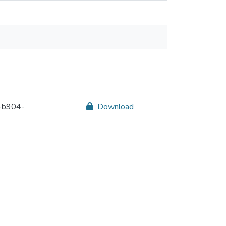
-b904-
Download