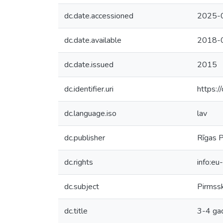
dc.date.accessioned
2025-
dc.date.available
2018-
dc.date.issued
2015
dc.identifier.uri
https:/
dc.language.iso
lav
dc.publisher
Rīgas P
dc.rights
info:eu
dc.subject
Pirmssk
dc.title
3-4 gad