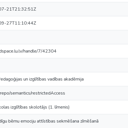
07-21T21:32:51Z
09-27T11:10:44Z
/dspace.lu.lv/handle/7/42304
edagoģijas un izglītības vadības akadēmija
-repo/semantics/restrictedAccess
olas izglītības skolotājs (1. līmenis)
īgu bērnu emociju attīstības sekmēšana zīmēšanā