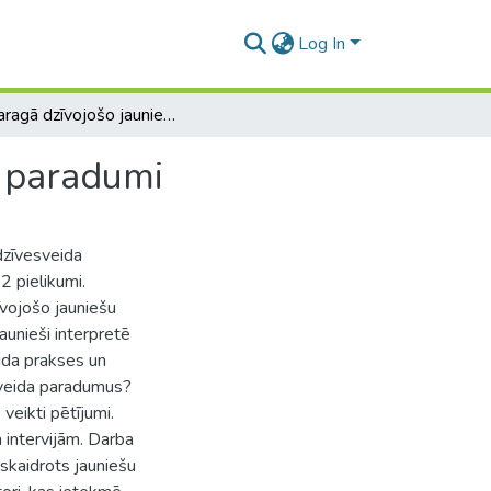
Log In
Ķengaragā dzīvojošo jauniešu veselība dzīvesveida paradumi
a paradumi
dzīvesveida
2 pielikumi.
īvojošo jauniešu
aunieši interpretē
ida prakses un
esveida paradumus?
veikti pētījumi.
 intervijām. Darba
skaidrots jauniešu