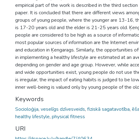
empirical part of the work is described in the third section
paper. It is concluded that there are different views amon
groups of young people, where the younger are 13-16, t
is 17-20 years old and the elder is 21-25 years old. Ķen
people are considered to be high as a source of informatio
most popular sources of information are the Internet envi
and education in Ķengarags. Similarly, the opportunities of
in implementing a healthy lifestyle are estimated at an ave
depending on gender and age group. However, while acce
and wide opportunities exist, young people do not use the
is irregular, the impact of eating habits is judged to be lo
inner well-being is valued only by young people of the ol
Keywords
Socioloģija
,
veselīgs dzīvesveids
,
fiziskā sagatavotība
,
ēš
healthy lifestyle
,
physical fitness
URI
https://dspace.lu.lv/handle/7/40634