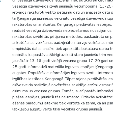
B)
un veselīga dzīvesveida jēdziens. Tiek strukturēti četri fak
veselīga dzīvesveida izvēli jauniešu vecumposmā (13-25 
ietvaros raksturoti veikto pētījumu dati un analizēta datu 
lai Ķengaraga jauniešos veicinātu veselīga dzīvesveida izpr
raksturotas un analizētas Ķengaraga piedāvātās iespējas, 
realizēt veselīga dzīvesveida nepieciešamos nosacījumus.
raksturotas izvēlētās pētījuma metodes, paskaidrota un 
anketēšanas veikšanas padziļināto interviju veikšanas mēr
empīriskās daļas analīze tiek aprakstīta bakalaura darba t
secināts, ka pastāv atšķirīgi uzskati starp jauniešu trim v
jaunākā ir 13-16 gadi, vidējā vecuma grupa 17-20 gadi u
25 gadi. Informatīvā materiāla ieguves iespējas Ķengaraga
augstas. Populārākie informācijas ieguves avoti – internet
izglītības iestādes Ķengaragā. Tāpat rajona piedāvātās ie
dzīvesveida realizācijā novērtētas ar vidējo atzīmi vismaz 
dzimuma un vecuma grupas. Tomēr, lai arī pastāv informāci
plašas iespējas, jaunieši tās neizmanto. Fiziskās aktivitāte
ēšanas paradumu ietekme tiek vērtēta kā zema, kā arī psi
labklājību augstu vērtē tikai vecākās grupas jaunieši.