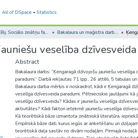
All of DSpace
Statistics
B --- Bij. Sociālo zinātņu fakultātes noslēguma darbi / Faculty of Social Sciences - Graduate works
Bakalaura un maģistra darbi (SZF) / Bachelor's and Master's theses
jauniešu veselība dzīvesveid
Abstract
Bakalaura darbs: “Ķengaragā dzīvojošu jauniešu veselīga 
paradumi.” Darbā iekļautas 71 lpp., 26 attēli, 5 tabulas un 
Bakalaura darba mērķis ir noskaidrot, kādi ir Ķengaragā dz
veselīga dzīvesveida paradumi. Pētnieciskie jautājumi: kā j
veselīgu dzīvesveidu? Kādas ir jauniešu veselīga dzīvesve
aktivitātes? Kādi faktori ietekmē jauniešu veselīga dzīv
Kā teorētiskā bāze izmantota zinātniskā literatūra, iepriekš 
Empīriskā bāze dati, kurus iegūs ar anketēšanu un dziļajam
teorētiskā daļa sastāv no divām nodaļām. Pirmajā nodaļā 