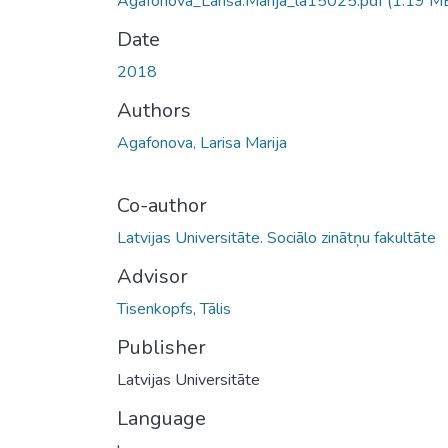
Agafonova_Larisa.Marija_la15025.pdf
(1.19 M
Date
2018
Authors
Agafonova, Larisa Marija
Co-author
Latvijas Universitāte. Sociālo zinātņu fakultāte
Advisor
Tisenkopfs, Tālis
Publisher
Latvijas Universitāte
Language