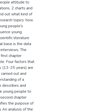
people attitude to
ations, 2 charts and
nd out what kind of
Research topics: how
young people's
nfluence young
ientific literature
al base is the data
 interviews. The
first chapter
le. Four factors that
es (13-25 years) are
 carried out and
erstanding of a
o describes and
le young people to
he second chapter
ifies the purpose of
s An analysis of the