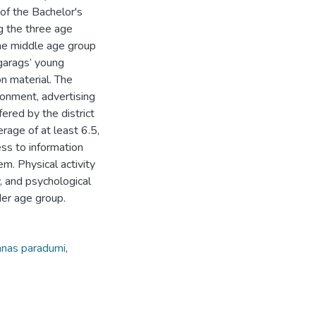
 of the Bachelor's
g the three age
he middle age group
garags’ young
n material. The
ronment, advertising
fered by the district
rage of at least 6.5,
ss to information
m. Physical activity
w, and psychological
der age group.
anas paradumi
,