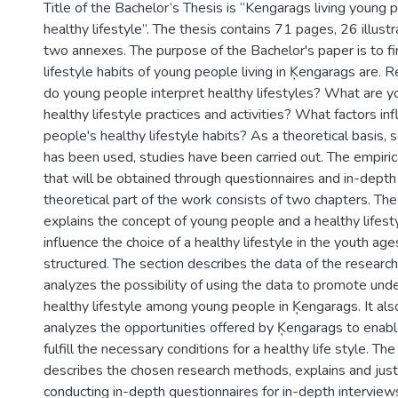
Title of the Bachelor’s Thesis is “Kengarags living young 
healthy lifestyle”. The thesis contains 71 pages, 26 illustr
two annexes. The purpose of the Bachelor's paper is to fi
lifestyle habits of young people living in Ķengarags are. 
do young people interpret healthy lifestyles? What are 
healthy lifestyle practices and activities? What factors i
people's healthy lifestyle habits? As a theoretical basis, sc
has been used, studies have been carried out. The empiric
that will be obtained through questionnaires and in-depth
theoretical part of the work consists of two chapters. The 
explains the concept of young people and a healthy lifesty
influence the choice of a healthy lifestyle in the youth ag
structured. The section describes the data of the research
analyzes the possibility of using the data to promote und
healthy lifestyle among young people in Ķengarags. It als
analyzes the opportunities offered by Ķengarags to enab
fulfill the necessary conditions for a healthy life style. T
describes the chosen research methods, explains and just
conducting in-depth questionnaires for in-depth interview