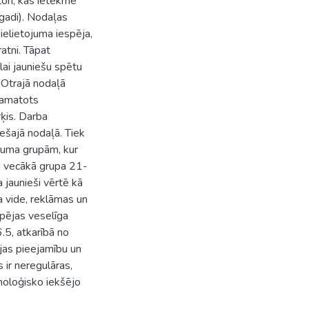
tori, kas ietekmē
gadi). Nodaļas
pielietojuma iespēja,
atni. Tāpat
lai jauniešu spētu
 Otrajā nodaļā
pamatots
ķis. Darba
rešajā nodaļā. Tiek
ecuma grupām, kur
n vecākā grupa 21-
 jaunieši vērtē kā
a vide, reklāmas un
spējas veselīga
6.5, atkarībā no
jas pieejamību un
s ir neregulāras,
holoģisko iekšējo