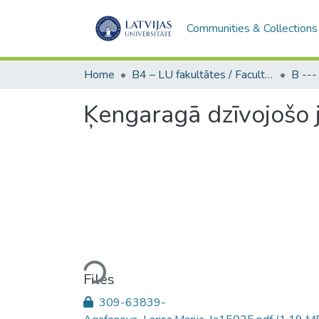
Communities & Collections
Home
B4 – LU fakultātes / Faculties of the UL
Ķengaragā dzīvojošo 
Loading...
Files
309-63839-