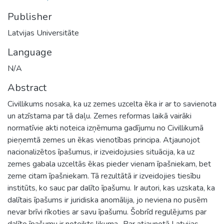
Publisher
Latvijas Universitāte
Language
N/A
Abstract
Civillikums nosaka, ka uz zemes uzcelta ēka ir ar to savienota
un atzīstama par tā daļu. Zemes reformas laikā vairāki
normatīvie akti noteica izņēmuma gadījumu no Civillikumā
pieņemtā zemes un ēkas vienotības principa. Atjaunojot
nacionalizētos īpašumus, ir izveidojusies situācija, ka uz
zemes gabala uzceltās ēkas pieder vienam īpašniekam, bet
zeme citam īpašniekam. Tā rezultātā ir izveidojies tiesību
institūts, ko sauc par dalīto īpašumu. Ir autori, kas uzskata, ka
dalītais īpašums ir juridiska anomālija, jo neviena no pusēm
nevar brīvi rīkoties ar savu īpašumu. Šobrīd regulējums par
dalīto īpašumu ir noteikts likuma „Par atjaunotā Latvijas