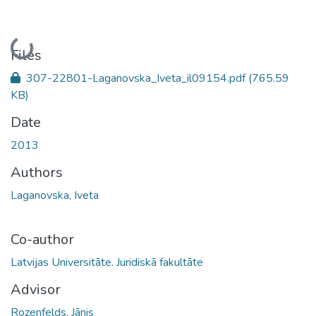
Loading...
Files
307-22801-Laganovska_Iveta_il09154.pdf
(765.59
KB)
Date
2013
Authors
Laganovska, Iveta
Co-author
Latvijas Universitāte. Juridiskā fakultāte
Advisor
Rozenfelds, Jānis