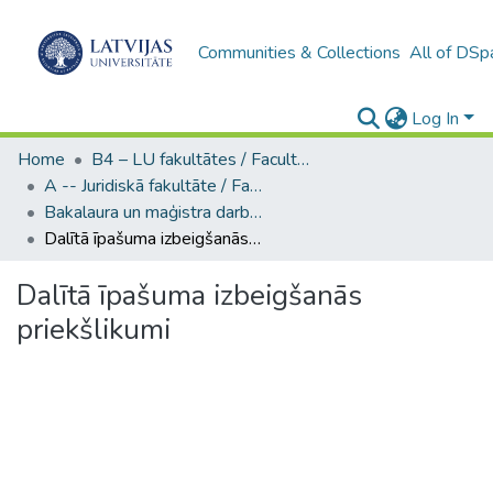
Communities & Collections
All of DSp
Log In
Home
B4 – LU fakultātes / Faculties of the UL
A -- Juridiskā fakultāte / Faculty of Law
Bakalaura un maģistra darbi (JF) / Bachelor's and Master's theses
Dalītā īpašuma izbeigšanās priekšlikumi
Dalītā īpašuma izbeigšanās
priekšlikumi