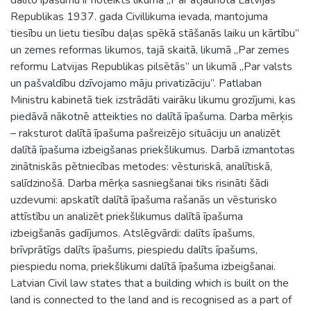
Republikas 1937. gada Civillikuma ievada, mantojuma
tiesību un lietu tiesību daļas spēkā stāšanās laiku un kārtību”
un zemes reformas likumos, tajā skaitā, likumā „Par zemes
reformu Latvijas Republikas pilsētās” un likumā „Par valsts
un pašvaldību dzīvojamo māju privatizāciju”. Patlaban
Ministru kabinetā tiek izstrādāti vairāku likumu grozījumi, kas
piedāvā nākotnē atteikties no dalītā īpašuma. Darba mērķis
– raksturot dalītā īpašuma pašreizējo situāciju un analizēt
dalītā īpašuma izbeigšanas priekšlikumus. Darbā izmantotas
zinātniskās pētniecības metodes: vēsturiskā, analītiskā,
salīdzinošā. Darba mērķa sasniegšanai tiks risināti šādi
uzdevumi: apskatīt dalītā īpašuma rašanās un vēsturisko
attīstību un analizēt priekšlikumus dalītā īpašuma
izbeigšanās gadījumos. Atslēgvārdi: dalīts īpašums,
brīvprātīgs dalīts īpašums, piespiedu dalīts īpašums,
piespiedu noma, priekšlikumi dalītā īpašuma izbeigšanai.
Latvian Civil law states that a building which is built on the
land is connected to the land and is recognised as a part of