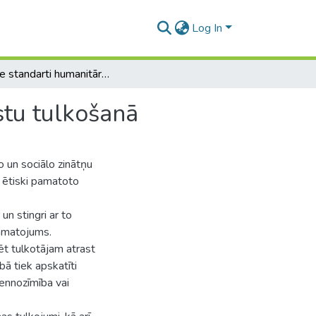
Log In
Ētiskie standarti humanitāro un sociālo zinātņu tekstu tulkošanā
stu tulkošanā
 un sociālo zinātņu
 ētiski pamatoto
un stingri ar to
pamatojums.
ēt tulkotājam atrast
ā tiek apskatīti
iennozīmība vai