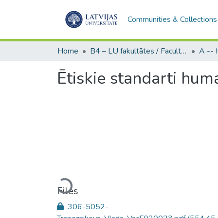
Communities & Collections
Home
B4 – LU fakultātes / Faculties of the UL
Ētiskie standarti hum
Loading...
Files
306-5052-