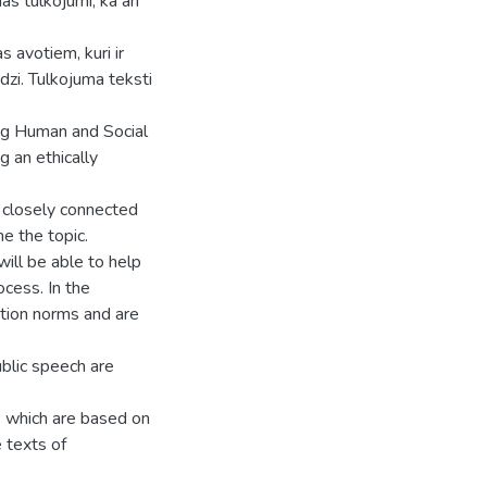
as tulkojumi, kā arī
s avotiem, kuri ir
edzi. Tulkojuma teksti
ing Human and Social
 an ethically
s closely connected
he the topic.
ill be able to help
ocess. In the
ation norms and are
ublic speech are
s which are based on
e texts of