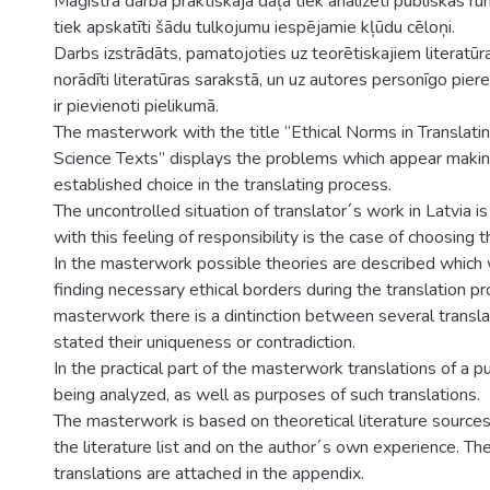
Maģistra darba praktiskajā daļā tiek analizēti publiskās run
tiek apskatīti šādu tulkojumu iespējamie kļūdu cēloņi.
Darbs izstrādāts, pamatojoties uz teorētiskajiem literatūra
norādīti literatūras sarakstā, un uz autores personīgo pier
ir pievienoti pielikumā.
The masterwork with the title “Ethical Norms in Translat
Science Texts” displays the problems which appear making
established choice in the translating process.
The uncontrolled situation of translator´s work in Latvia i
with this feeling of responsibility is the case of choosing t
In the masterwork possible theories are described which w
finding necessary ethical borders during the translation pr
masterwork there is a dintinction between several transl
stated their uniqueness or contradiction.
In the practical part of the masterwork translations of a p
being analyzed, as well as purposes of such translations.
The masterwork is based on theoretical literature source
the literature list and on the author´s own experience. Th
translations are attached in the appendix.