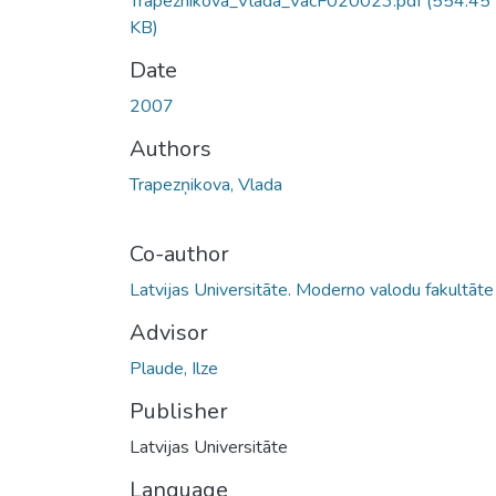
Trapeznikova_Vlada_VacF020023.pdf
(554.45
KB)
Date
2007
Authors
Trapezņikova, Vlada
Co-author
Latvijas Universitāte. Moderno valodu fakultāte
Advisor
Plaude, Ilze
Publisher
Latvijas Universitāte
Language