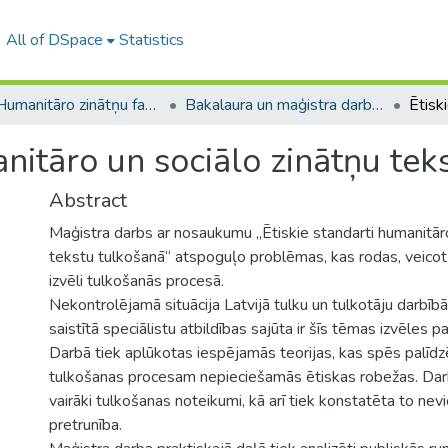
All of DSpace
Statistics
A -- Humanitāro zinātņu fakultāte / Faculty of Humanities
Bakalaura un maģistra darbi (HZF) / Bachelor's and Master's theses
anitāro un sociālo zinātņu tek
Abstract
Maģistra darbs ar nosaukumu „Ētiskie standarti humanitāro
tekstu tulkošanā“ atspoguļo problēmas, kas rodas, veicot
izvēli tulkošanās procesā.
Nekontrolējamā situācija Latvijā tulku un tulkotāju darbībā 
saistītā speciālistu atbildības sajūta ir šīs tēmas izvēles 
Darbā tiek aplūkotas iespējamās teorijas, kas spēs palīdz
tulkošanas procesam nepieciešamās ētiskas robežas. Darb
vairāki tulkošanas noteikumi, kā arī tiek konstatēta to nev
pretrunība.