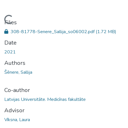
Loading...
Files
308-81778-Senere_Sallija_so06002.pdf
(1.72 MB)
Date
2021
Authors
Šēnere, Sallija
Co-author
Latvijas Universitāte. Medicīnas fakultāte
Advisor
Vīksna, Laura