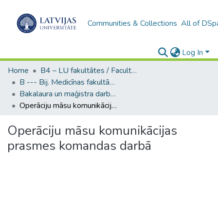
Communities & Collections
All of DSp
Log In
Home
B4 – LU fakultātes / Faculties of the UL
B --- Bij. Medicīnas fakultātes studentu noslēguma darbi / Faculty of Medicine - Graduate works
Bakalaura un maģistra darbi (MF) / Bachelor's and Master's theses
Operāciju māsu komunikācijas prasmes komandas darbā
Operāciju māsu komunikācijas
prasmes komandas darbā