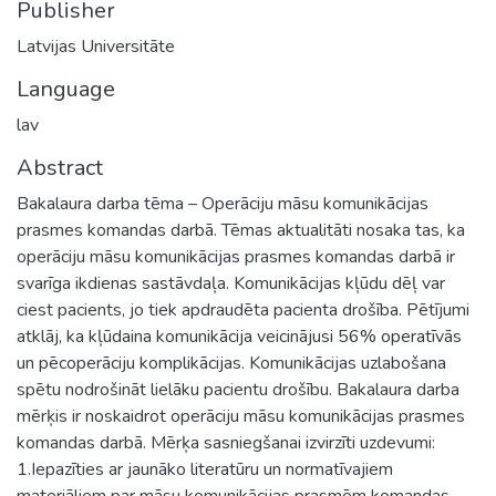
Publisher
Latvijas Universitāte
Language
lav
Abstract
Bakalaura darba tēma – Operāciju māsu komunikācijas
prasmes komandas darbā. Tēmas aktualitāti nosaka tas, ka
operāciju māsu komunikācijas prasmes komandas darbā ir
svarīga ikdienas sastāvdaļa. Komunikācijas kļūdu dēļ var
ciest pacients, jo tiek apdraudēta pacienta drošība. Pētījumi
atklāj, ka kļūdaina komunikācija veicinājusi 56% operatīvās
un pēcoperāciju komplikācijas. Komunikācijas uzlabošana
spētu nodrošināt lielāku pacientu drošību. Bakalaura darba
mērķis ir noskaidrot operāciju māsu komunikācijas prasmes
komandas darbā. Mērķa sasniegšanai izvirzīti uzdevumi:
1.Iepazīties ar jaunāko literatūru un normatīvajiem
materiāliem par māsu komunikācijas prasmēm komandas