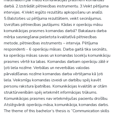
darbā. 2.Izstrādāt pētniecības instrumentu. 3.Veikt pētījuma
intervijas. 4.Veikt iegūto rezultātu apkopošanu un analīzi.
5.Balstoties uz pētījuma rezultātiem, veikt secinājumus.
Izvirzītais pētniecības jautājums: Kādas ir operāciju māsu
komunikācijas prasmes komandas darbā? Bakalaura darba
mērķa sasniegšanai pielietota kvalitatīvā pētniecības
metode, pētniecības instruments – intervija. Pētījuma
respondenti - 6 operāciju māsas. Darba gaitā tika secināts,
ka operāciju māsas savas un komandas locekļu komunikāciju
prasmes vērtē ka labas. Komandas darbam operāciju zālē ir
ļoti liela nozīme. Verbālas un neverbālas valodas
pārvaldīšanas nozīme komandas darba vērtējama kā ļoti
liela. Veiksmīgu komandas izveidi un darbību spēj kavēt
personu rakstura īpatnības. Komunikācijas kvalitāti ar citām
struktūrvienībām spēj ietekmēt informācijas trūkums.
Komunikācijas prasmes nav ietekmējušas pacientu drošību.
Atslēgvārdi: operāciju māsa, komunikācija, komandas darbs.
The theme of this bachelor’s thesis is “Communication skills