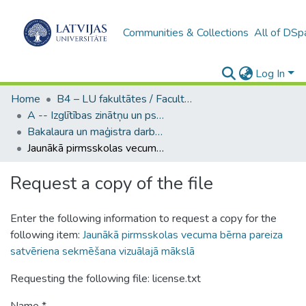
Communities & Collections
All of DSp
Log In
Home
B4 – LU fakultātes / Faculties of the UL
A -- Izglītības zinātņu un psiholoģijas fakultāte / Faculty of Education Sciences and Psychology
Bakalaura un maģistra darbi (PPMF) / Bachelor's and Master's theses
Jaunākā pirmsskolas vecuma bērna pareiza satvēriena sekmēšana vizuālajā mākslā
Request a copy of the file
Enter the following information to request a copy for the
following item:
Jaunākā pirmsskolas vecuma bērna pareiza
satvēriena sekmēšana vizuālajā mākslā
Requesting the following file: license.txt