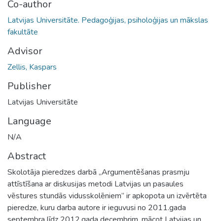
Co-author
Latvijas Universitāte. Pedagoģijas, psiholoģijas un mākslas
fakultāte
Advisor
Zellis, Kaspars
Publisher
Latvijas Universitāte
Language
N/A
Abstract
Skolotāja pieredzes darbā „Argumentēšanas prasmju
attīstīšana ar diskusijas metodi Latvijas un pasaules
vēstures stundās vidusskolēniem” ir apkopota un izvērtēta
pieredze, kuru darba autore ir ieguvusi no 2011.gada
septembra līdz 2012.gada decembrim, mācot Latvijas un