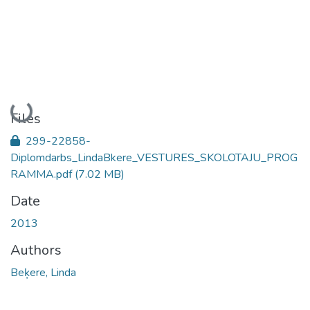
Loading...
Files
299-22858-
Diplomdarbs_LindaBkere_VESTURES_SKOLOTAJU_PROG
RAMMA.pdf
(7.02 MB)
Date
2013
Authors
Beķere, Linda