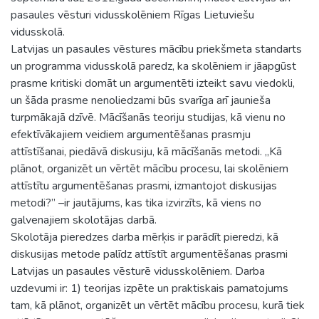
pasaules vēsturi vidusskolēniem Rīgas Lietuviešu
vidusskolā.
Latvijas un pasaules vēstures mācību priekšmeta standarts
un programma vidusskolā paredz, ka skolēniem ir jāapgūst
prasme kritiski domāt un argumentēti izteikt savu viedokli,
un šāda prasme nenoliedzami būs svarīga arī jaunieša
turpmākajā dzīvē. Mācīšanās teoriju studijas, kā vienu no
efektīvākajiem veidiem argumentēšanas prasmju
attīstīšanai, piedāvā diskusiju, kā mācīšanās metodi. „Kā
plānot, organizēt un vērtēt mācību procesu, lai skolēniem
attīstītu argumentēšanas prasmi, izmantojot diskusijas
metodi?” –ir jautājums, kas tika izvirzīts, kā viens no
galvenajiem skolotājas darbā.
Skolotāja pieredzes darba mērķis ir parādīt pieredzi, kā
diskusijas metode palīdz attīstīt argumentēšanas prasmi
Latvijas un pasaules vēsturē vidusskolēniem. Darba
uzdevumi ir: 1) teorijas izpēte un praktiskais pamatojums
tam, kā plānot, organizēt un vērtēt mācību procesu, kurā tiek