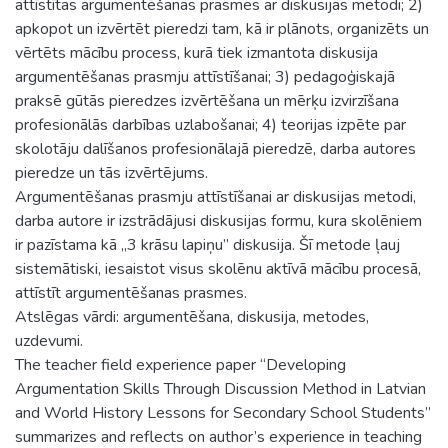
attīstītas argumentēšanas prasmes ar diskusijas metodi; 2)
apkopot un izvērtēt pieredzi tam, kā ir plānots, organizēts un
vērtēts mācību process, kurā tiek izmantota diskusija
argumentēšanas prasmju attīstīšanai; 3) pedagoģiskajā
praksē gūtās pieredzes izvērtēšana un mērķu izvirzīšana
profesionālās darbības uzlabošanai; 4) teorijas izpēte par
skolotāju dalīšanos profesionālajā pieredzē, darba autores
pieredze un tās izvērtējums.
Argumentēšanas prasmju attīstīšanai ar diskusijas metodi,
darba autore ir izstrādājusi diskusijas formu, kura skolēniem
ir pazīstama kā „3 krāsu lapiņu” diskusija. Šī metode ļauj
sistemātiski, iesaistot visus skolēnu aktīvā mācību procesā,
attīstīt argumentēšanas prasmes.
Atslēgas vārdi: argumentēšana, diskusija, metodes,
uzdevumi.
The teacher field experience paper “Developing
Argumentation Skills Through Discussion Method in Latvian
and World History Lessons for Secondary School Students”
summarizes and reflects on author’s experience in teaching