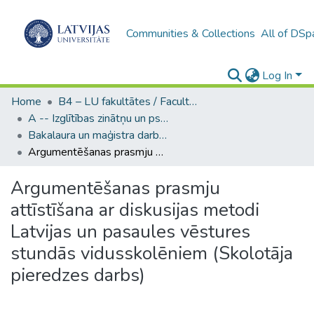
Communities & Collections
All of DSp
Log In
Home
B4 – LU fakultātes / Faculties of the UL
A -- Izglītības zinātņu un psiholoģijas fakultāte / Faculty of Education Sciences and Psychology
Bakalaura un maģistra darbi (PPMF) / Bachelor's and Master's theses
Argumentēšanas prasmju attīstīšana ar diskusijas metodi Latvijas un pasaules vēstures stundās vidusskolēniem (Skolotāja pieredzes darbs)
Argumentēšanas prasmju
attīstīšana ar diskusijas metodi
Latvijas un pasaules vēstures
stundās vidusskolēniem (Skolotāja
pieredzes darbs)