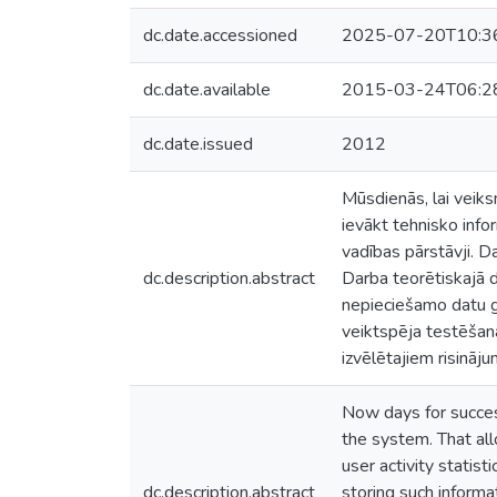
dc.date.accessioned
2025-07-20T10:3
dc.date.available
2015-03-24T06:2
dc.date.issued
2012
Mūsdienās, lai veiksm
ievākt tehnisko infor
vadības pārstāvji. D
dc.description.abstract
Darba teorētiskajā d
nepieciešamo datu gl
veiktspēja testēšana.
izvēlētajiem risināj
Now days for succes
the system. That all
user activity statis
dc.description.abstract
storing such informa