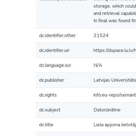
storage, which could
and retrieval capab
In final was found t
dc.identifier.other
21524
dc.identifier.uri
https://dspace.lu.l
dc.language.iso
N/A
dc.publisher
Latvijas Universitāt
dc.rights
info:eu-repo/seman
dc.subject
Datorzinātne
dc.title
Liela apjoma lietotā