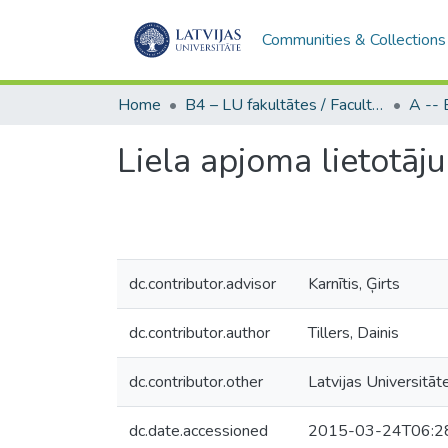
Communities & Collections
Home
B4 – LU fakultātes / Faculties of the UL
Liela apjoma lietotāj
dc.contributor.advisor
Karnītis, Ģirts
dc.contributor.author
Tillers, Dainis
dc.contributor.other
Latvijas Universitāt
dc.date.accessioned
2015-03-24T06:2