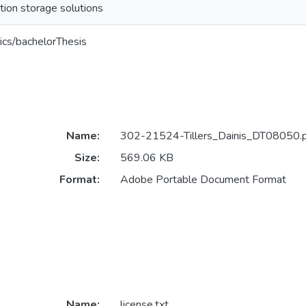
tion storage solutions
ics/bachelorThesis
Name:
302-21524-Tillers_Dainis_DT08050.
Size:
569.06 KB
Format:
Adobe Portable Document Format
Name:
license.txt