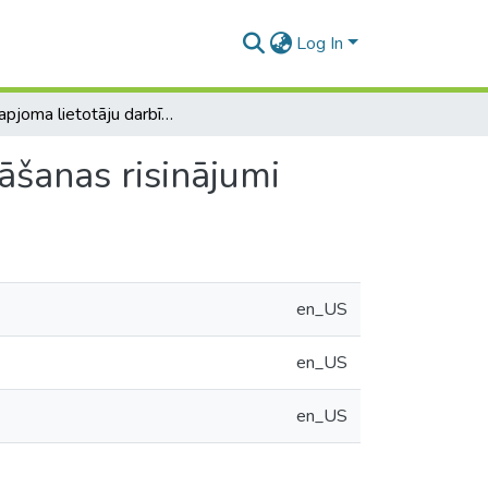
Log In
Liela apjoma lietotāju darbības uzkrāšanas un glabāšanas risinājumi
āšanas risinājumi
en_US
en_US
en_US