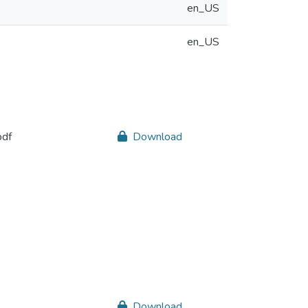
en_US
en_US
pdf
Download
Download