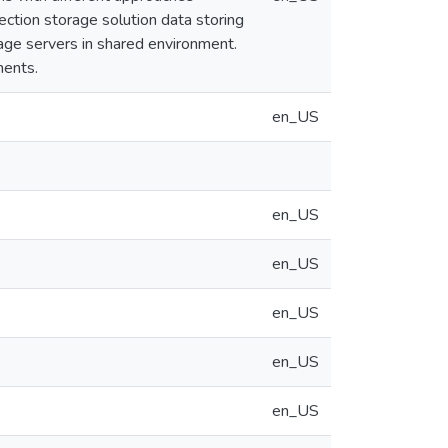
ection storage solution data storing
age servers in shared environment.
ments.
en_US
en_US
en_US
en_US
en_US
en_US