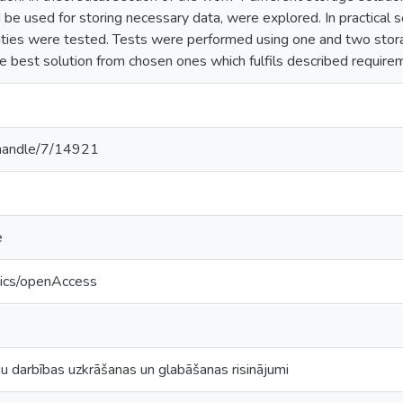
 be used for storing necessary data, were explored. In practical s
ilities were tested. Tests were performed using one and two stor
he best solution from chosen ones which fulfils described require
v/handle/7/14921
e
tics/openAccess
ju darbības uzkrāšanas un glabāšanas risinājumi