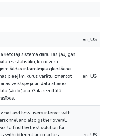
en_US
kā lietotāji sistēmā dara. Tas ļauj gan
ivitātes statistiku, ko novērtē
jiem šādas informācijas glabāšanai.
anas pieejām, kurus varētu izmantot
en_US
ošanas veiktspēja un datu atlases
 datu šārdošanu. Gala rezultātā
rasības.
 what and how users interact with
personnel and also gather overall
s to find the best solution for
ons with different approaches
en_US