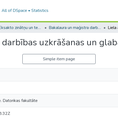
All of DSpace
Statistics
A -- Eksakto zinātņu un tehnoloģiju fakultāte / Faculty of Science and Technology
Bakalaura un maģistra darbi (EZTF) / Bachelor's and Master's theses
u darbības uzkrāšanas un glab
Simple item page
e. Datorikas fakultāte
8:32Z