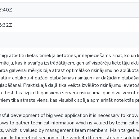
6:40Z
8:32Z
īgi attīstītu lielas tīmekļa lietotnes, ir nepieciešams zināt, ko un 
māciju, kas ir svarīga izstrādātājiem, gan arī vispārēju lietotāju akt
arba galvenai mērķis bija atrast optimālāko risinājumu no aplūkota
aļā ir aplūkoti 4 dažādi glabāšanas risinājumi ar dažādām glabāš
abāšanai. Praktiskajā daļā tika veikta izvēlēto risinājumu ieviet
 Testi tika izpildīti gan viena servera risinājumā, gan divu, veicot
umiem tika atrasts viens, kas vislabāk spēja apmierināt noteiktās p
sful development of big web application it is necessary to know
ows to gather technical information which is valued by technical 
tics, which is valued by management team members. Main target wa
tion. In theoretical section of the work 4 different storage soluti