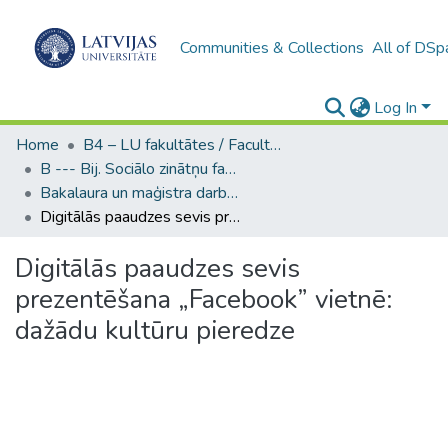
Communities & Collections
All of DSp
Log In
Home
B4 – LU fakultātes / Faculties of the UL
B --- Bij. Sociālo zinātņu fakultātes noslēguma darbi / Faculty of Social Sciences - Graduate works
Bakalaura un maģistra darbi (SZF) / Bachelor's and Master's theses
Digitālās paaudzes sevis prezentēšana „Facebook” vietnē: dažādu kultūru pieredze
Digitālās paaudzes sevis
prezentēšana „Facebook” vietnē:
dažādu kultūru pieredze