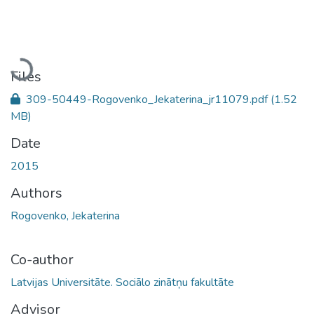
Loading...
Files
309-50449-Rogovenko_Jekaterina_jr11079.pdf
(1.52
MB)
Date
2015
Authors
Rogovenko, Jekaterina
Co-author
Latvijas Universitāte. Sociālo zinātņu fakultāte
Advisor