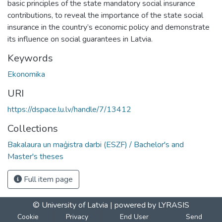
basic principles of the state mandatory social insurance
contributions, to reveal the importance of the state social
insurance in the country’s economic policy and demonstrate
its influence on social guarantees in Latvia.
Keywords
Ekonomika
URI
https://dspace.lu.lv/handle/7/13412
Collections
Bakalaura un maģistra darbi (ESZF) / Bachelor's and
Master's theses
Full item page
© University of Latvia |
powered by LYRASIS
Cookie
Privacy
End User
Send