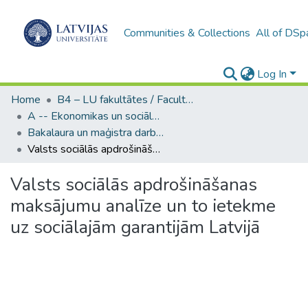
Communities & Collections
All of DSp
Log In
Home
B4 – LU fakultātes / Faculties of the UL
A -- Ekonomikas un sociālo zinātņu fakultāte / Faculty of Economics and Social Sciences
Bakalaura un maģistra darbi (ESZF) / Bachelor's and Master's theses
Valsts sociālās apdrošināšanas maksājumu analīze un to ietekme uz sociālajām garantijām Latvijā
Valsts sociālās apdrošināšanas
maksājumu analīze un to ietekme
uz sociālajām garantijām Latvijā