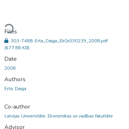
ading...
Files
303-7488-Erta_Daiga_EkGr030239_2008.pdf
(677.88 KB)
Date
2008
Authors
Erta, Daiga
Co-author
Latvijas Universitāte. Ekonomikas un vadības fakultāte
Advisor