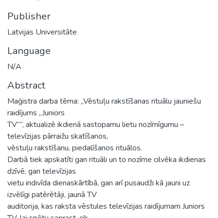
Publisher
Latvijas Universitāte
Language
N/A
Abstract
Maģistra darba tēma: „Vēstuļu rakstīšanas rituālu jauniešu
raidījums „Juniors
TV””, aktualizē ikdienā sastopamu lietu nozīmīgumu –
televīzijas pārraižu skatīšanos,
vēstuļu rakstīšanu, piedalīšanos rituālos.
Darbā tiek apskatīti gan rituāli un to nozīme cilvēka ikdienas
dzīvē, gan televīzijas
vietu indivīda dienaskārtībā, gan arī pusaudži kā jauni uz
izvēlīgi patērētāji, jaunā TV
auditorija, kas raksta vēstules televīzijas raidījumam Juniors
TV, lai spētu saprast, cik