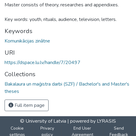
Master consists of theory, researches and appendixes.
Key words: youth, rituals, audience, television, letters.
Keywords
Komunikācijas zinātne
URI
https://dspace.lu.lv/handle/7/20497
Collections
Bakalaura un maģistra darbi (SZF) / Bachelor's and Master's
theses
Full item page
© University of Latvia |
powered by LYRASIS
Cookie
Privacy
End User
Send
settings
policy
Agreement
Feedback