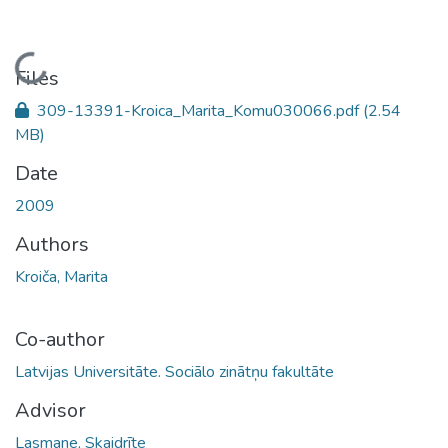
Loading...
Files
309-13391-Kroica_Marita_Komu030066.pdf
(2.54
MB)
Date
2009
Authors
Kroiča, Marita
Co-author
Latvijas Universitāte. Sociālo zinātņu fakultāte
Advisor
Lasmane, Skaidrīte