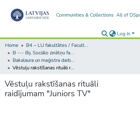
Communities & Collections
All of DSp
Log In
Home
B4 – LU fakultātes / Faculties of the UL
B --- Bij. Sociālo zinātņu fakultātes noslēguma darbi / Faculty of Social Sciences - Graduate works
Bakalaura un maģistra darbi (SZF) / Bachelor's and Master's theses
Vēstuļu rakstīšanas rituāli raidījumam "Juniors TV"
Vēstuļu rakstīšanas rituāli
raidījumam "Juniors TV"