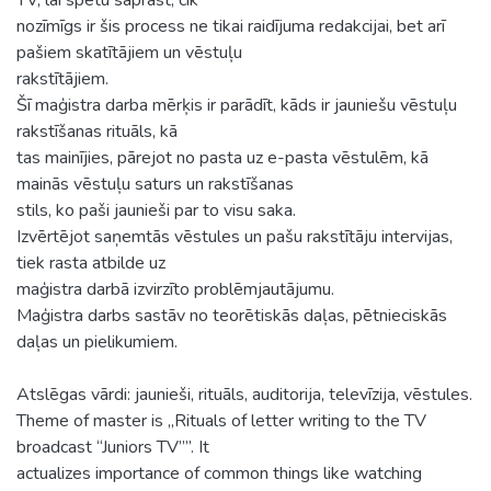
nozīmīgs ir šis process ne tikai raidījuma redakcijai, bet arī
pašiem skatītājiem un vēstuļu
rakstītājiem.
Šī maģistra darba mērķis ir parādīt, kāds ir jauniešu vēstuļu
rakstīšanas rituāls, kā
tas mainījies, pārejot no pasta uz e-pasta vēstulēm, kā
mainās vēstuļu saturs un rakstīšanas
stils, ko paši jaunieši par to visu saka.
Izvērtējot saņemtās vēstules un pašu rakstītāju intervijas,
tiek rasta atbilde uz
maģistra darbā izvirzīto problēmjautājumu.
Maģistra darbs sastāv no teorētiskās daļas, pētnieciskās
daļas un pielikumiem.
Atslēgas vārdi: jaunieši, rituāls, auditorija, televīzija, vēstules.
Theme of master is „Rituals of letter writing to the TV
broadcast “Juniors TV””. It
actualizes importance of common things like watching