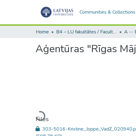
Communities & Collections
Home
B4 – LU fakultātes / Faculties of the UL
Aģentūras "Rīgas Māj
Loading...
Files
303-5016-Kristine_Joppe_VadZ_020940.p