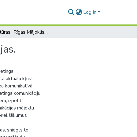
Log In
Aģentūras "Rīgas Mājoklis" mārketinga komunikācijas.
jas.
ketinga
tā aktuāla kļūst
ka komunikatīvā
etinga komunikāciju
ā, izpētīt
ikācijas mājokļu
priekšlikumus
as, sniegts to