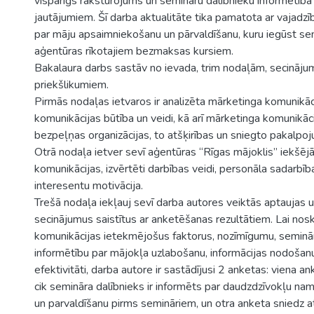
vispārīgs raksturojums un semināru dalībnieku informētība
jautājumiem. Šī darba aktualitāte tika pamatota ar vajadzī
par māju apsaimniekošanu un pārvaldīšanu, kuru iegūst sem
aģentūras rīkotajiem bezmaksas kursiem.
Bakalaura darbs sastāv no ievada, trim nodaļām, secināj
priekšlikumiem.
Pirmās nodaļas ietvaros ir analizēta mārketinga komunikāc
komunikācijas būtība un veidi, kā arī mārketinga komunikāci
bezpeļņas organizācijas, to atšķirības un sniegto pakalpoj
Otrā nodaļa ietver sevī aģentūras “Rīgas mājoklis” iekšējā
komunikācijas, izvērtēti darbības veidi, personāla sadarbī
interesentu motivācija.
Trešā nodaļa iekļauj sevī darba autores veiktās aptaujas un
secinājumus saistītus ar anketēšanas rezultātiem. Lai nos
komunikācijas ietekmējošus faktorus, nozīmīgumu, seminā
informētību par mājokļa uzlabošanu, informācijas nodošanu
efektivitāti, darba autore ir sastādījusi 2 anketas: viena an
cik semināra dalībnieks ir informēts par daudzdzīvokļu n
un parvaldīšanu pirms semināriem, un otra anketa sniedz atbi