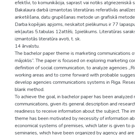
efektīvi, to komunikācija, saprast vai notiks atgriezeniskā s
Bakalaura darbā izmantotas literatūras referatīvās analīz
anketēšana, datu grupēšanas metode un grafiskā metode
Darba kopējais apjoms, neskaitot pielikumus ir 77 lapasp
iekļautas 5.tabulas 12attēli, 1pielikums. Literatūras saraks
izmantotās literatūra avoti, t. sk.
14 ārvalstu.
The bachelor paper theme is marketing communications o
mājoklis”. The paper is focused on exploring marketing c
definition of social communication, to analyze agencies „R
working areas and to come forward with probable sugges
develop agencies communications systems in Riga. Rese
blank method.
To achieve the goal, in bachelor paper has been analyzed
communications, given its general description and research
readiness to receive information about the subject. The i
theme has been motivated by necessity of information ab
economical systems of premises, which later is given to pa
seminaries, which have been organized by agency and are 