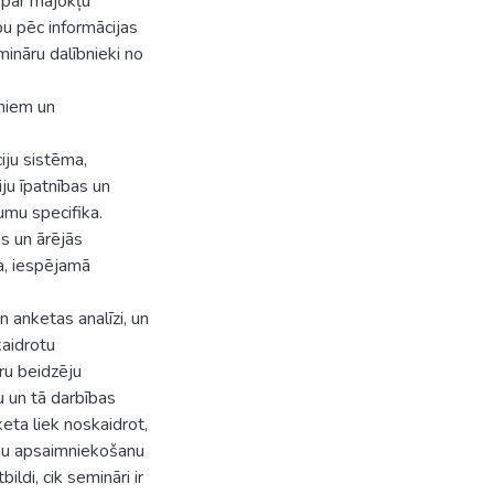
 par mājokļu
bu pēc informācijas
ināru dalībnieki no
umiem un
iju sistēma,
ju īpatnības un
umu specifika.
s un ārējās
ba, iespējamā
 anketas analīzi, un
kaidrotu
ru beidzēju
 un tā darbības
keta liek noskaidrot,
amu apsaimniekošanu
ldi, cik semināri ir