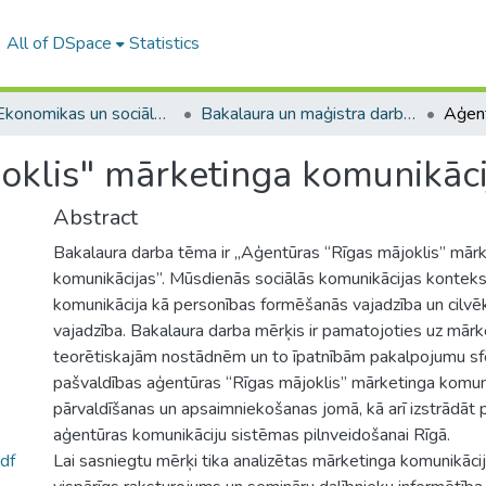
All of DSpace
Statistics
A -- Ekonomikas un sociālo zinātņu fakultāte / Faculty of Economics and Social Sciences
Bakalaura un maģistra darbi (ESZF) / Bachelor's and Master's theses
oklis" mārketinga komunikāci
Abstract
Bakalaura darba tēma ir „Aģentūras “Rīgas mājoklis” mār
komunikācijas”. Mūsdienās sociālās komunikācijas konteks
komunikācija kā personības formēšanās vajadzība un cilvē
vajadzība. Bakalaura darba mērķis ir pamatojoties uz mārk
teorētiskajām nostādnēm un to īpatnībām pakalpojumu sfēr
pašvaldības aģentūras “Rīgas mājoklis” mārketinga komun
pārvaldīšanas un apsaimniekošanas jomā, kā arī izstrādāt 
aģentūras komunikāciju sistēmas pilnveidošanai Rīgā.
df
Lai sasniegtu mērķi tika analizētas mārketinga komunikācij