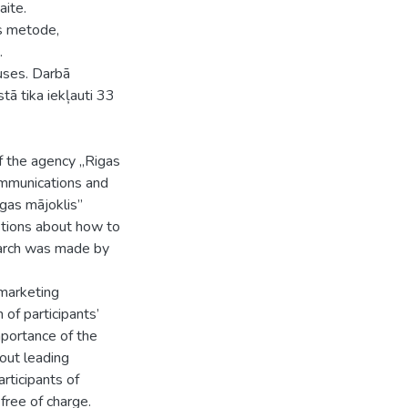
aite.
es metode,
.
uses. Darbā
tā tika iekļauti 33
f the agency „Rigas
ommunications and
igas mājoklis”
tions about how to
arch was made by
 marketing
 of participants’
mportance of the
out leading
rticipants of
free of charge.