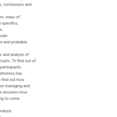
s, conclusions and
em, ways of
 specifics,
s.
outer
ion and probable
s and analyze of
sults. To find out of
participants
authoress has
o find out how
use managing and
ire answers how
ing to come
rature,