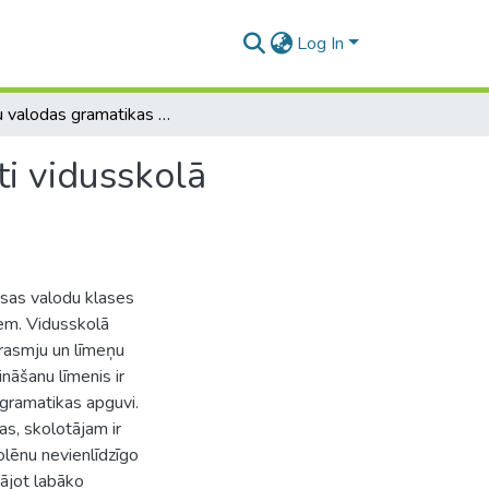
Log In
Angļu valodas gramatikas mācīšanas dažādi aspekti vidusskolā skolēniem ar dažādu prasmju līmeni
i vidusskolā
isas valodu klases
em. Vidusskolā
prasmju un līmeņu
nāšanu līmenis ir
 gramatikas apguvi.
as, skolotājam ir
kolēnu nevienlīdzīgo
vājot labāko