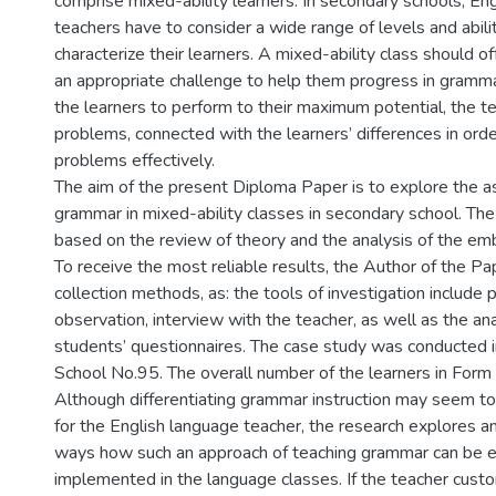
comprise mixed-ability learners. In secondary schools, En
teachers have to consider a wide range of levels and abili
characterize their learners. A mixed-ability class should off
an appropriate challenge to help them progress in gramm
the learners to perform to their maximum potential, the te
problems, connected with the learners’ differences in ord
problems effectively.
The aim of the present Diploma Paper is to explore the a
grammar in mixed-ability classes in secondary school. The
based on the review of theory and the analysis of the e
To receive the most reliable results, the Author of the P
collection methods, as: the tools of investigation include
observation, interview with the teacher, as well as the ana
students’ questionnaires. The case study was conducted 
School No.95. The overall number of the learners in Form 
Although differentiating grammar instruction may seem to b
for the English language teacher, the research explores an
ways how such an approach of teaching grammar can be ef
implemented in the language classes. If the teacher cus