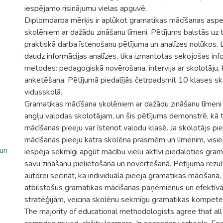
iespējamo risinājumu vielas apguvē.
Diplomdarba mērķis ir aplūkot gramatikas mācīšanas aspe
skolēniem ar dažādu zināšanu līmeni. Pētījums balstās uz te
praktiskā darba īstenošanu pētījuma un analīzes nolūkos. 
daudz informācijas analīzes, tika izmantotas sekojošas in
metodes: pedagoģiskā novērošana, intervija ar skolotāju, k
anketēšana. Pētījumā piedalījās četrpadsmit 10 klases sk
vidusskolā.
Gramatikas mācīšana skolēniem ar dažādu zināšanu līmeni
angļu valodas skolotājam, un šis pētījums demonstrē, kā 
mācīšanas pieeju var īstenot valodu klasē. Ja skolotājs p
mācīšanas pieeju katra skolēna prasmēm un līmenim, visi
 un
iespēja sekmīgi apgūt mācību vielu aktīvi piedaloties gra
savu zināšanu pielietošanā un novērtēšanā. Pētījuma rezult
autorei secināt, ka individuālā pieeja gramatikas mācīšanā, 
atbilstošus gramatikas mācīšanas paņēmienus un efektīv
stratēģijām, veicina skolēnu sekmīgu gramatikas kompeten
The majority of educational methodologists agree that al