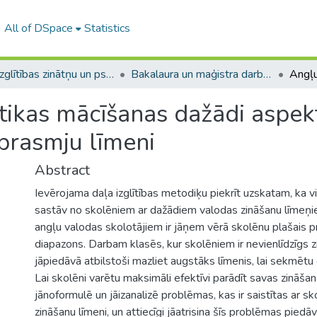
All of DSpace
Statistics
A -- Izglītības zinātņu un psiholoģijas fakultāte / Faculty of Education Sciences and Psychology
Bakalaura un maģistra darbi (PPMF) / Bachelor's and Master's theses
ikas mācīšanas dažādi aspekt
prasmju līmeni
Abstract
Ievērojama daļa izglītības metodiķu piekrīt uzskatam, ka v
sastāv no skolēniem ar dažādiem valodas zināšanu līmeņi
angļu valodas skolotājiem ir jāņem vērā skolēnu plašais 
diapazons. Darbam klasēs, kur skolēniem ir nevienlīdzīgs zi
jāpiedāvā atbilstoši mazliet augstāks līmenis, lai sekmētu
Lai skolēni varētu maksimāli efektīvi parādīt savas zināšan
jānoformulē un jāizanalizē problēmas, kas ir saistītas ar s
zināšanu līmeni, un attiecīgi jāatrisina šīs problēmas piedā