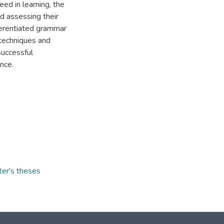
eed in learning, the
nd assessing their
fferentiated grammar
 techniques and
successful
nce.
ter's theses