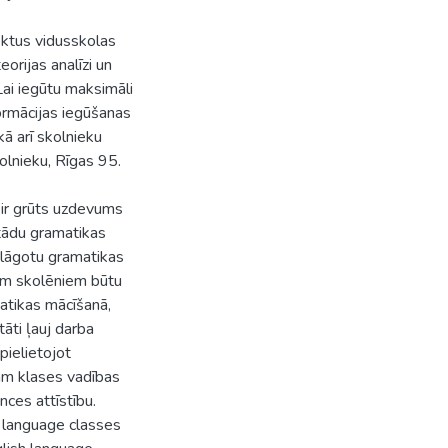
ktus vidusskolas
orijas analīzi un
Lai iegūtu maksimāli
formācijas iegūšanas
ā arī skolnieku
olnieku, Rīgas 95.
 ir grūts uzdevums
tādu gramatikas
ielāgotu gramatikas
em skolēniem būtu
matikas mācīšanā,
āti ļauj darba
pielietojot
ām klases vadības
ces attīstību.
l language classes