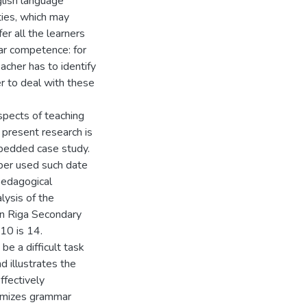
glish language
ties, which may
er all the learners
ar competence: for
acher has to identify
er to deal with these
spects of teaching
 present research is
mbedded case study.
aper used such date
 pedagogical
lysis of the
in Riga Secondary
10 is 14.
e a difficult task
d illustrates the
fectively
tomizes grammar