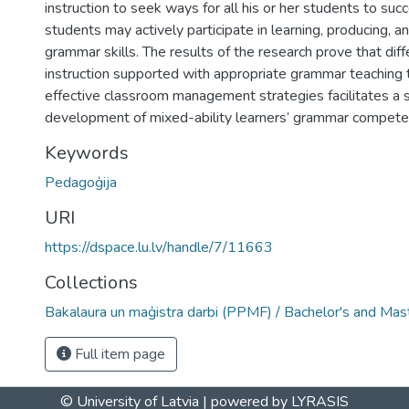
instruction to seek ways for all his or her students to succ
students may actively participate in learning, producing, a
grammar skills. The results of the research prove that di
instruction supported with appropriate grammar teaching
effective classroom management strategies facilitates a 
development of mixed-ability learners’ grammar compete
Keywords
Pedagoģija
URI
https://dspace.lu.lv/handle/7/11663
Collections
Bakalaura un maģistra darbi (PPMF) / Bachelor's and Mas
Full item page
© University of Latvia |
powered by LYRASIS