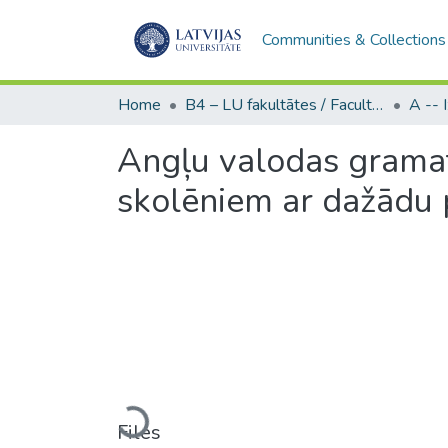
Communities & Collections
Home
B4 – LU fakultātes / Faculties of the UL
Angļu valodas gramat
skolēniem ar dažādu 
Loading...
Files