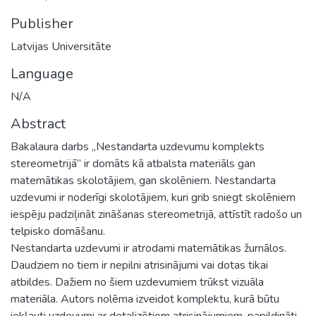
Publisher
Latvijas Universitāte
Language
N/A
Abstract
Bakalaura darbs „Nestandarta uzdevumu komplekts
stereometrijā” ir domāts kā atbalsta materiāls gan
matemātikas skolotājiem, gan skolēniem. Nestandarta
uzdevumi ir noderīgi skolotājiem, kuri grib sniegt skolēniem
iespēju padziļināt zināšanas stereometrijā, attīstīt radošo un
telpisko domāšanu.
Nestandarta uzdevumi ir atrodami matemātikas žurnālos.
Daudziem no tiem ir nepilni atrisinājumi vai dotas tikai
atbildes. Dažiem no šiem uzdevumiem trūkst vizuāla
materiāla. Autors nolēma izveidot komplektu, kurā būtu
iekļauti uzdevumi ar detalizētiem atrisinājumiem, papildināti