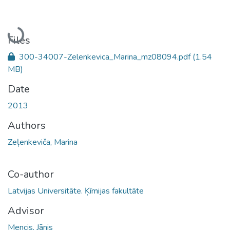
Loading...
Files
300-34007-Zelenkevica_Marina_mz08094.pdf
(1.54
MB)
Date
2013
Authors
Zeļenkeviča, Marina
Co-author
Latvijas Universitāte. Ķīmijas fakultāte
Advisor
Mencis, Jānis