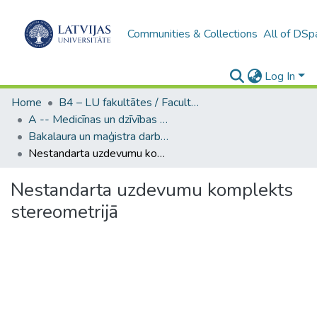
Communities & Collections
All of DSp
Log In
Home
B4 – LU fakultātes / Faculties of the UL
A -- Medicīnas un dzīvības zinātņu fakultāte / Faculty of Medicine and Life Sciences
Bakalaura un maģistra darbi (MDZF) / Bachelor's and Master's theses
Nestandarta uzdevumu komplekts stereometrijā
Nestandarta uzdevumu komplekts
stereometrijā