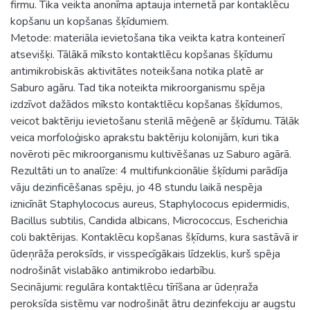
firmu. Tika veikta anonīma aptauja internetā par kontaklēcu
kopšanu un kopšanas šķīdumiem.
Metode: materiāla ievietošana tika veikta katra konteinerī
atsevišķi. Tālākā mīksto kontaktlēcu kopšanas šķīdumu
antimikrobiskās aktivitātes noteikšana notika platē ar
Saburo agāru. Tad tika noteikta mikroorganismu spēja
izdzīvot dažādos mīksto kontaktlēcu kopšanas šķīdumos,
veicot baktēriju ievietošanu sterilā mēģenē ar šķīdumu. Tālāk
veica morfoloģisko aprakstu baktēriju kolonijām, kuri tika
novēroti pēc mikroorganismu kultivēšanas uz Saburo agārā.
Rezultāti un to analīze: 4 multifunkcionālie šķīdumi parādīja
vāju dezinficēšanas spēju, jo 48 stundu laikā nespēja
iznicīnāt Staphylococus aureus, Staphylococus epidermidis,
Bacillus subtilis, Candida albicans, Micrococcus, Escherichia
coli baktērijas. Kontaklēcu kopšanas šķīdums, kura sastāvā ir
ūdeņrāža peroksīds, ir visspecīgākais līdzeklis, kurš spēja
nodrošināt vislabāko antimikrobo iedarbību.
Secinājumi: regulāra kontaktlēcu tīrīšana ar ūdeņraža
peroksīda sistēmu var nodrošināt ātru dezinfekciju ar augstu