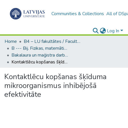
Communities & Collections
All of DSp
Log In
Home
B4 – LU fakultātes / Faculties of the UL
B --- Bij. Fizikas, matemātikas un optometrijas fakultātes studentu noslēguma darbi / Faculty of Physics, Mathematics and Optometry - Graduate works
Bakalaura un maģistra darbi (FMOF) / Bachelor's and Master's theses
Kontaktlēcu kopšanas šķīduma mikroorganismus inhibējošā efektivitāte
Kontaktlēcu kopšanas šķīduma
mikroorganismus inhibējošā
efektivitāte