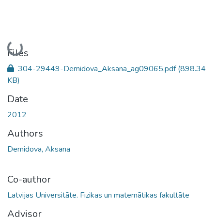
Loading...
Files
304-29449-Demidova_Aksana_ag09065.pdf
(898.34
KB)
Date
2012
Authors
Demidova, Aksana
Co-author
Latvijas Universitāte. Fizikas un matemātikas fakultāte
Advisor