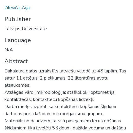
Žileviča, Aija
Publisher
Latvijas Universitāte
Language
N/A
Abstract
Bakalaura darbs uzrakstīts latviešu valodā uz 48 lapām. Tas
satur 11 attēlus, 2 pielikumus, 22 literatūras avotu
atsauksmes.
Atslēgas vārdi: mikrobioloģija; stafilokoki; optometrija;
kontaktlēcas; kontaktlēcu kopšanas līdzekļi.
Darba mērķis: izpētīt, kā kontaktlēcu kopšānas šķīdumi
darbojas pret dažādam mikroorganismu grupām.
Materiāli: no daudziem Latvijā pieiejamiem lēcu kopšānas
šķīdumiem tika izvelēti 5 šķīdumi dažāda vecuma un dažādu