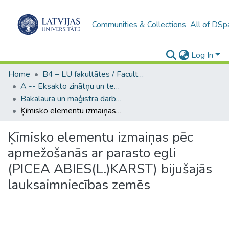
Communities & Collections
All of DSp
Log In
Home
B4 – LU fakultātes / Faculties of the UL
A -- Eksakto zinātņu un tehnoloģiju fakultāte / Faculty of Science and Technology
Bakalaura un maģistra darbi (EZTF) / Bachelor's and Master's theses
Ķīmisko elementu izmaiņas pēc apmežošanās ar parasto egli (PICEA ABIES(L.)KARST) bijušajās lauksaimniecības zemēs
Ķīmisko elementu izmaiņas pēc
apmežošanās ar parasto egli
(PICEA ABIES(L.)KARST) bijušajās
lauksaimniecības zemēs