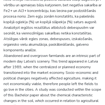
vērtību un apmaiņas bāzu katjoniem, bet negatīva sakarība ar
Fe2+ un Al3+ koncentrāciju, kas liecina par podzolēšanās
procesa norisi. Zem egļu zonām konstatēts, ka palielinās
kopējā oglekļa (%) un kopējā slāpekļa (%) saturs augsnē.
Analizējot iegūtos rezultātus atbilstoši debespusēm var
secināt, ka viennozīmīgas sakarības netika konstatētas.
Atslēgas vārdi: egles zonas, debespuses, izskalošanās,
organisko vielu akumulācija, paskābināšanās, galveno
komponentu analīze.
Abandoned and overgrown farmlands are an intrinsic part of
modern day Latvia's scenery. This trend appeared in Latvia
after 1989, when the centralized or planned economy
transitioned into the market economy. Socio-economic and
political changes negatively affected agriculture, making it
not economically viable, therefore people left the fields to
go live in the cities. A study was conducted within the scope
of this Bachelor paper about the chemical characteristic
changes in the soil, which occurred in relation to agricultural