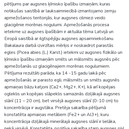
pētījums par augsnes ķīmisko īpašību izmaiņām, kuras
notikušas saistībā ar lauksaimniecībā izmantojamo zemju
apmežošanos teritorijās, kur augsnes cilmiezi veido
glacigēnie morēnas nogulumi. Apmežošanās procesa
ietekme uz augsnes īpašībām ir aktuāla tēma Latvijā un
Eiropā saistībā ar ilgtspējīgu augsnes apsaimniekošanu.
Bakalaura darbā izvirzītais mērķis ir noskaidrot parastās
egles (Picea abies (L.) Karst.) ietekmi uz augsnes fizikālo un
ķīmisko īpašību izmaiņām smilts un mālsmilts augsnēs pēc
apmežošanās uz glacigēnajiem morēnas nogulumiem.
Pētījuma rezultāti parāda, ka 14 -15 gadu laikā pēc
apmežošanās ar parasto egli, mālsmilts un smilts augsnēs
apmaiņas bāzu katjoni (Ca2+, Mg2+, K+), kā arī kopējais
ogleklis un kopējais slāpeklis samazinās dziļākajā augsnes
slānī (11 – 20 cm), bet virsējā augsnes slānī (0-10 cm) to
koncentrācija ir augstāka. Pretēja sakarība pētījumā
konstatēta apmaiņas metāliem (Fe2+ un Al3+), kuru
koncentrācija dziļākajā minerālajā augsnes slānī ir lielāka,
nekā virsējā. Konstatēta, pozitīva sakarība starp augsnes pH