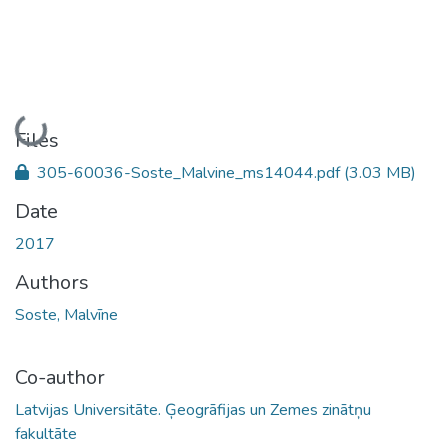
Loading...
Files
305-60036-Soste_Malvine_ms14044.pdf
(3.03 MB)
Date
2017
Authors
Soste, Malvīne
Co-author
Latvijas Universitāte. Ģeogrāfijas un Zemes zinātņu
fakultāte