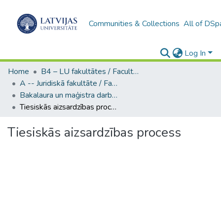
Communities & Collections
All of DSp
Log In
Home
B4 – LU fakultātes / Faculties of the UL
A -- Juridiskā fakultāte / Faculty of Law
Bakalaura un maģistra darbi (JF) / Bachelor's and Master's theses
Tiesiskās aizsardzības process
Tiesiskās aizsardzības process