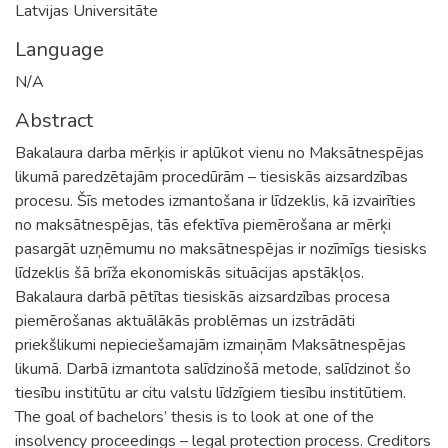
Latvijas Universitāte
Language
N/A
Abstract
Bakalaura darba mērķis ir aplūkot vienu no Maksātnespējas
likumā paredzētajām procedūrām – tiesiskās aizsardzības
procesu. Šīs metodes izmantošana ir līdzeklis, kā izvairīties
no maksātnespējas, tās efektīva piemērošana ar mērķi
pasargāt uzņēmumu no maksātnespējas ir nozīmīgs tiesisks
līdzeklis šā brīža ekonomiskās situācijas apstākļos.
Bakalaura darbā pētītas tiesiskās aizsardzības procesa
piemērošanas aktuālākās problēmas un izstrādāti
priekšlikumi nepieciešamajām izmaiņām Maksātnespējas
likumā. Darbā izmantota salīdzinošā metode, salīdzinot šo
tiesību institūtu ar citu valstu līdzīgiem tiesību institūtiem.
The goal of bachelors’ thesis is to look at one of the
insolvency proceedings – legal protection process. Creditors