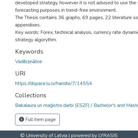
developed strategy, however it is not advised to use the 
forecasting purposes in trend-free environment.
The Thesis contains 36 graphs, 69 pages, 22 literature s
appendixes.
Key words: Forex, technical analysis, currency rate dynamic
strategy algorythm.
Keywords
Vadībzinātne
URI
https://dspace.lu.lv/handle/7/14554
Collections
Bakalaura un maģistra darbi (ESZF) / Bachelor's and Mast
Full item page
© University of Latvia |
powered by LYRASIS