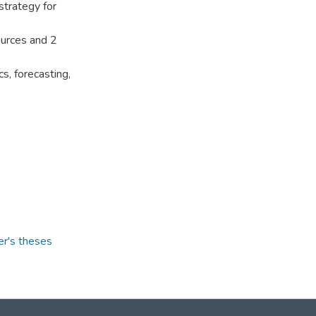
strategy for
ources and 2
s, forecasting,
er's theses