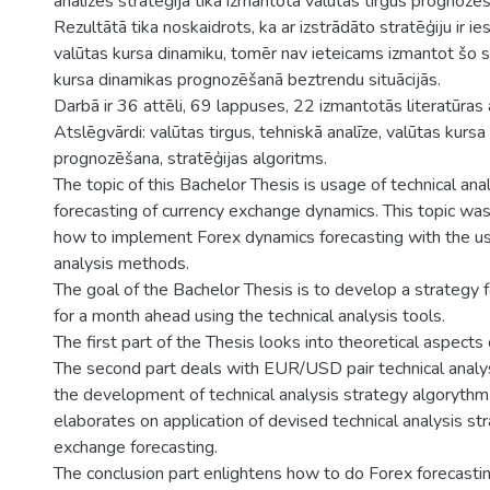
analīzes stratēģija tika izmantota valūtas tirgus prognozē
Rezultātā tika noskaidrots, ka ar izstrādāto stratēģiju ir 
valūtas kursa dinamiku, tomēr nav ieteicams izmantot šo s
kursa dinamikas prognozēšanā beztrendu situācijās.
Darbā ir 36 attēli, 69 lappuses, 22 izmantotās literatūras a
Atslēgvārdi: valūtas tirgus, tehniskā analīze, valūtas kursa
prognozēšana, stratēģijas algoritms.
The topic of this Bachelor Thesis is usage of technical anal
forecasting of currency exchange dynamics. This topic wa
how to implement Forex dynamics forecasting with the us
analysis methods.
The goal of the Bachelor Thesis is to develop a strategy 
for a month ahead using the technical analysis tools.
The first part of the Thesis looks into theoretical aspects 
The second part deals with EUR/USD pair technical analy
the development of technical analysis strategy algorythm.
elaborates on application of devised technical analysis st
exchange forecasting.
The conclusion part enlightens how to do Forex forecasti