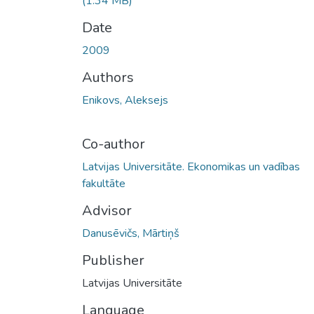
(1.34 MB)
Date
2009
Authors
Enikovs, Aleksejs
Co-author
Latvijas Universitāte. Ekonomikas un vadības
fakultāte
Advisor
Danusēvičs, Mārtiņš
Publisher
Latvijas Universitāte
Language