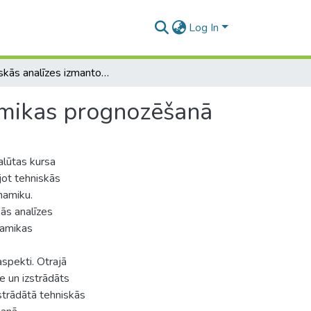
Log In
Tehniskās analīzes izmantošana valūtas kursa dinamikas prognozēšanā
amikas prognozēšanā
alūtas kursa
jot tehniskās
namiku.
kās analīzes
namikas
aspekti. Otrajā
ze un izstrādāts
zstrādātā tehniskās