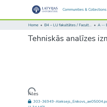
Communities & Collections
Home
B4 – LU fakultātes / Faculties of the UL
Tehniskās analīzes i
Loading...
Files
303-36949-Aleksejs_Enikovs_ae05004.p