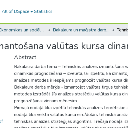
All of DSpace
Statistics
A -- Ekonomikas un sociālo zinātņu fakultāte / Faculty of Economics and Social Sciences
Bakalaura un maģistra darbi (ESZF) / Bachelor's and Master's theses
zmantošana valūtas kursa din
Abstract
Bakalaura darba tēma – Tehniskās analīzes izmantošana v
dinamikas prognozēšanā – izvēlēta, lai izpētītu, kā izmanto
analīzes metodes ir iespējams prognozēt valūtas kursa di
Bakalaura darba mērķis - izmantojot valūtas tirgus tehnis
metodes izstrādāt šīs analīzes stratēģiju valūtas kursa di
prognozēšanai vienam mēnesim.
Pirmajā nodaļā tika izpētīti tehniskās analīzes teorētiskie 
nodaļā tika veikta valūtas kursa eiro/dolārs tehniskā analī
df
tehniskās analīzes stratēģijas algoritms. Trešajā nodaļā i