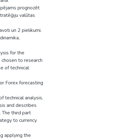
šanā.
iespējams prognozēt
tratēģiju valūtas
voti un 2 pielikumi.
 dinamika,
ysis for the
s chosen to research
e of technical
for Forex forecasting
of technical analysis.
sis and describes
 The third part
rategy to currency
ng applying the