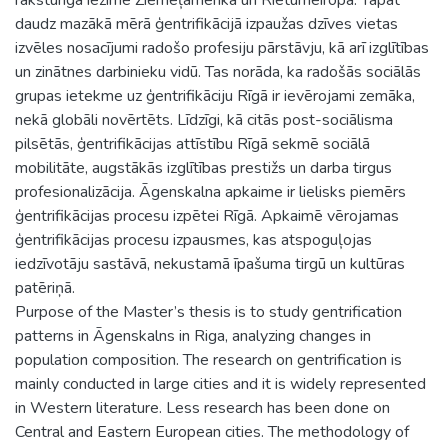
daudz mazākā mērā ģentrifikācijā izpaužas dzīves vietas
izvēles nosacījumi radošo profesiju pārstāvju, kā arī izglītības
un zinātnes darbinieku vidū. Tas norāda, ka radošās sociālās
grupas ietekme uz ģentrifikāciju Rīgā ir ievērojami zemāka,
nekā globāli novērtēts. Līdzīgi, kā citās post-sociālisma
pilsētās, ģentrifikācijas attīstību Rīgā sekmē sociālā
mobilitāte, augstākās izglītības prestižs un darba tirgus
profesionalizācija. Āgenskalna apkaime ir lielisks piemērs
ģentrifikācijas procesu izpētei Rīgā. Apkaimē vērojamas
ģentrifikācijas procesu izpausmes, kas atspoguļojas
iedzīvotāju sastāvā, nekustamā īpašuma tirgū un kultūras
patēriņā.
Purpose of the Master’s thesis is to study gentrification
patterns in Āgenskalns in Riga, analyzing changes in
population composition. The research on gentrification is
mainly conducted in large cities and it is widely represented
in Western literature. Less research has been done on
Central and Eastern European cities. The methodology of