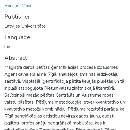
Bērziņš, Māris
Publisher
Latvijas Universitāte
Language
lav
Abstract
Maģistra darbā pētītas ģentrifikācijas procesa izpausmes
Āgenskalna apkaimē Rīgā, analizējot izmaiņas iedzīvotāju
sastāvā. Visplašāk ģentrifikācija pētīta lielajās pilsētās un tā
ir plaši atspoguļota Rietumvalstu zinātniskajā literatūrā.
Salīdzinoši mazāk pētītas Centrālās un Austrumeiropas
valstu pilsētas. Pētījuma metodoloģija ietver kvantitatīvo un
kvalitatīvo metožu kombināciju. Pētījuma rezultāti parāda, ka
Rīgā ģentrifikācijas attīstību nevirza gados jaunu, augsti
izglītotu profesionāļu ģeogrāfiskā mobilitāte, kas ir
raksturīga iezīme Ziemeļamerikā un Rietumeiropā. Tāpat