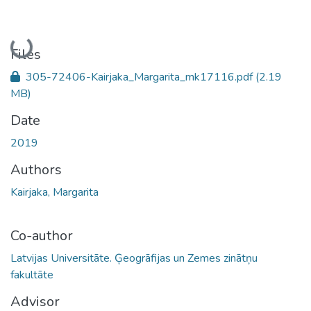
Loading...
Files
305-72406-Kairjaka_Margarita_mk17116.pdf
(2.19
MB)
Date
2019
Authors
Kairjaka, Margarita
Co-author
Latvijas Universitāte. Ģeogrāfijas un Zemes zinātņu
fakultāte
Advisor