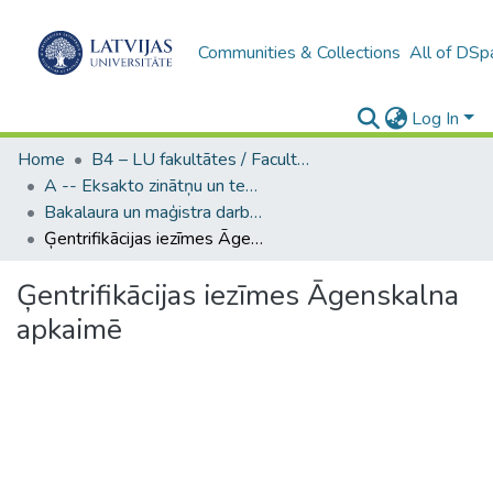
Communities & Collections
All of DSp
Log In
Home
B4 – LU fakultātes / Faculties of the UL
A -- Eksakto zinātņu un tehnoloģiju fakultāte / Faculty of Science and Technology
Bakalaura un maģistra darbi (EZTF) / Bachelor's and Master's theses
Ģentrifikācijas iezīmes Āgenskalna apkaimē
Ģentrifikācijas iezīmes Āgenskalna
apkaimē