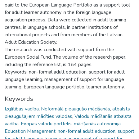
paid to the European Language Portfolio as a support tool
for adult learner autonomy in the foreign language
acquisition process. Data were collected in adult learning
centres, in language schools, in partner institutions of
international projects and from members of the Latvian
Adult Education Society.
The research was conducted with support from the
European Social Fund. The volume of the research paper,
including the reference list, is 184 pages.
Keywords: non-formal adult education, support for adult
language learning, management of support for language
learning, European language portfolio, learner autonomy.
Keywords
Izglītības vadība
,
Neformālā pieaugušo mācīšanās
,
atbalsts
pieaugušajiem mācīties valodas
,
Valodu mācīšanās atbalsta
vadība
,
Eiropas valodu portfelis
,
mācīšanās autonomija
,
Education Management
,
non-formal adult education
,
support
for adult language learning
,
management of support for