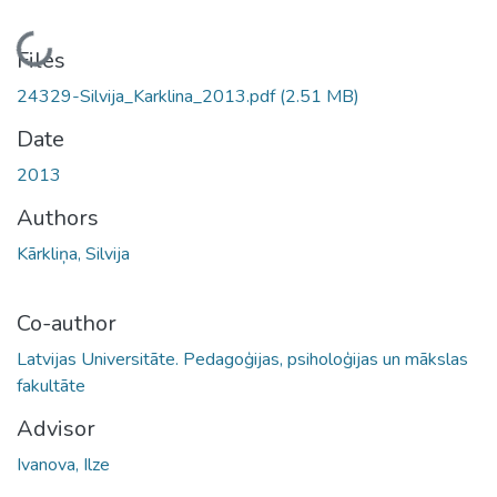
Loading...
Files
24329-Silvija_Karklina_2013.pdf
(2.51 MB)
Date
2013
Authors
Kārkliņa, Silvija
Co-author
Latvijas Universitāte. Pedagoģijas, psiholoģijas un mākslas
fakultāte
Advisor
Ivanova, Ilze