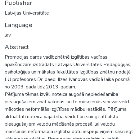
Publisher
Latvijas Universitāte
Language
lav
Abstract
Promocijas darbs vadībzinātnē izglītības vadības
apakšnozarē izstrādāts Latvijas Universitātes Pedagoģijas,
psiholoģijas un mākslas fakultātes Izglītības zinātņu nodaļā
LU profesores Dr. paed. Ilzes Ivanovas vadībā laika posmā
no 2003. gada līdz 2013. gadam.
Pētījuma tēmas izvēli noteica augošā nepieciešamība
pieaugušajiem zināt valodas, un to mūsdienās viņi var veikt,
mācoties neformālās izglītības mācību iestādēs. Pētījuma
aktualitāti noteica vajadzība veidot un sniegt atbalstu
pieaugušajiem valodu mācīšanās procesā, lai valodu
mācīšanās neformālajā izglītībā dotu iespēju viņiem sasniegt
vēlamos rezultātus. Promocijas darba mērķis ir izpētīt