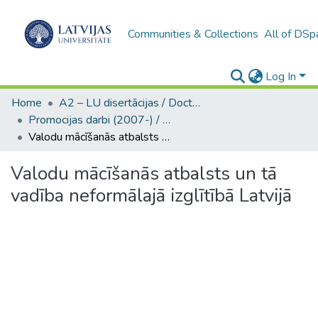
Communities & Collections
All of DSp
Log In
Home
A2 – LU disertācijas / Doctoral theses UL
Promocijas darbi (2007-) / Theses PhD
Valodu mācīšanās atbalsts un tā vadība neformālajā izglītībā Latvijā
Valodu mācīšanās atbalsts un tā
vadība neformālajā izglītībā Latvijā