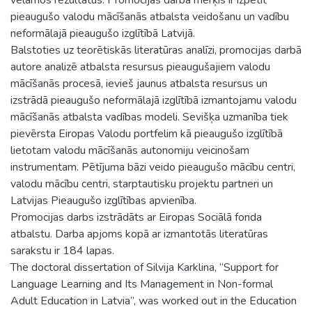
pieaugušo valodu mācīšanās atbalsta veidošanu un vadību
neformālajā pieaugušo izglītībā Latvijā.
Balstoties uz teorētiskās literatūras analīzi, promocijas darbā
autore analizē atbalsta resursus pieaugušajiem valodu
mācīšanās procesā, ievieš jaunus atbalsta resursus un
izstrādā pieaugušo neformālajā izglītībā izmantojamu valodu
mācīšanās atbalsta vadības modeli. Sevišķa uzmanība tiek
pievērsta Eiropas Valodu portfelim kā pieaugušo izglītībā
lietotam valodu mācīšanās autonomiju veicinošam
instrumentam. Pētījuma bāzi veido pieaugušo mācību centri,
valodu mācību centri, starptautisku projektu partneri un
Latvijas Pieaugušo izglītības apvienība.
Promocijas darbs izstrādāts ar Eiropas Sociālā fonda
atbalstu. Darba apjoms kopā ar izmantotās literatūras
sarakstu ir 184 lapas.
The doctoral dissertation of Silvija Karklina, “Support for
Language Learning and Its Management in Non-formal
Adult Education in Latvia”, was worked out in the Education