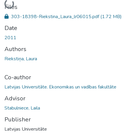
Loading...
Files
303-18398-Riekstina_Laura_lr06015.pdf
(1.72 MB)
Date
2011
Authors
Riekstiņa, Laura
Co-author
Latvijas Universitāte. Ekonomikas un vadības fakultāte
Advisor
Stabulniece, Laila
Publisher
Latvijas Universitāte