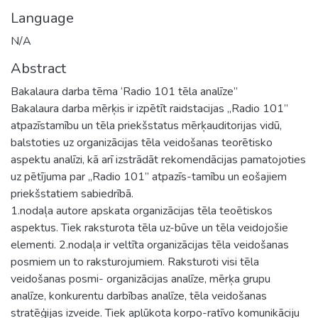
Language
N/A
Abstract
Bakalaura darba tēma ‘Radio 101 tēla analīze”
Bakalaura darba mērķis ir izpētīt raidstacijas „Radio 101”
atpazīstamību un tēla priekšstatus mērķauditorijas vidū,
balstoties uz organizācijas tēla veidošanas teorētisko
aspektu analīzi, kā arī izstrādāt rekomendācijas pamatojoties
uz pētījuma par „Radio 101” atpazīs-tamību un eošajiem
priekšstatiem sabiedrībā.
1.nodaļa autore apskata organizācijas tēla teoētiskos
aspektus. Tiek raksturota tēla uz-būve un tēla veidojošie
elementi. 2.nodaļa ir veltīta organizācijas tēla veidošanas
posmiem un to raksturojumiem. Raksturoti visi tēla
veidošanas posmi- organizācijas analīze, mērķa grupu
analīze, konkurentu darbības analīze, tēla veidošanas
stratēģijas izveide. Tiek aplūkota korpo-ratīvo komunikāciju