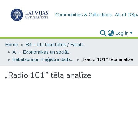
Communities & Collections
All of DSp
Log In
Home
B4 – LU fakultātes / Faculties of the UL
A -- Ekonomikas un sociālo zinātņu fakultāte / Faculty of Economics and Social Sciences
Bakalaura un maģistra darbi (ESZF) / Bachelor's and Master's theses
„Radio 101” tēla analīze
„Radio 101” tēla analīze