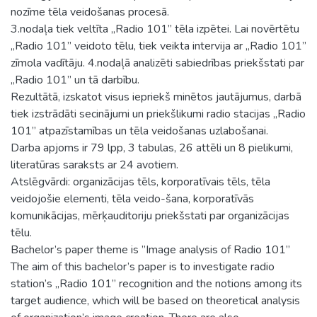
nozīme tēla veidošanas procesā.
3.nodaļa tiek veltīta „Radio 101” tēla izpētei. Lai novērtētu
„Radio 101” veidoto tēlu, tiek veikta intervija ar „Radio 101”
zīmola vadītāju. 4.nodaļā analizēti sabiedrības priekšstati par
„Radio 101” un tā darbību.
Rezultātā, izskatot visus iepriekš minētos jautājumus, darbā
tiek izstrādāti secinājumi un priekšlikumi radio stacijas „Radio
101” atpazīstamības un tēla veidošanas uzlabošanai.
Darba apjoms ir 79 lpp, 3 tabulas, 26 attēli un 8 pielikumi,
literatūras saraksts ar 24 avotiem.
Atslēgvārdi: organizācijas tēls, korporatīvais tēls, tēla
veidojošie elementi, tēla veido-šana, korporatīvās
komunikācijas, mērķauditoriju priekšstati par organizācijas
tēlu.
Bachelor’s paper theme is ”Image analysis of Radio 101”
The aim of this bachelor’s paper is to investigate radio
station’s „Radio 101” recognition and the notions among its
target audience, which will be based on theoretical analysis