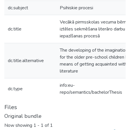
dc.subject
Psihiskie procesi
Vecākā pirmsskolas vecuma bērnu
dc.title
iztēles sekmēšana literāro darbu
iepazīšanas procesā
The developing of the imagination
for the older pre-school children b
dc.title.alternative
means of getting acquainted with
literature
info:eu-
dc.type
repo/semantics/bachelorThesis
Files
Original bundle
Now showing
1 - 1 of 1