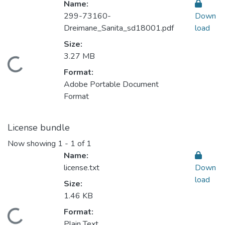
Name:
299-73160-
Down
Dreimane_Sanita_sd18001.pdf
load
Size:
3.27 MB
ading...
Format:
Adobe Portable Document
Format
License bundle
Now showing
1 - 1 of 1
Name:
license.txt
Down
load
Size:
1.46 KB
Format:
ading...
Plain Text