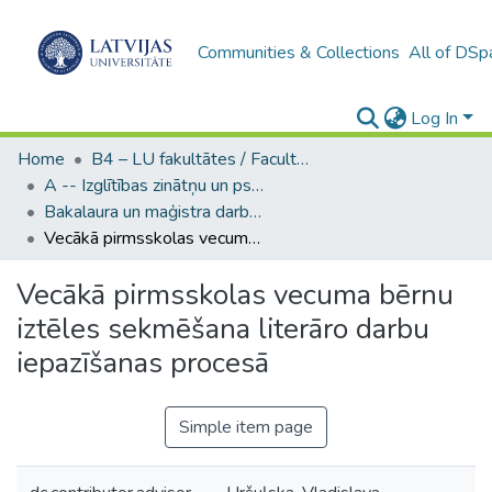
Communities & Collections
All of DSp
Log In
Home
B4 – LU fakultātes / Faculties of the UL
A -- Izglītības zinātņu un psiholoģijas fakultāte / Faculty of Education Sciences and Psychology
Bakalaura un maģistra darbi (PPMF) / Bachelor's and Master's theses
Vecākā pirmsskolas vecuma bērnu iztēles sekmēšana literāro darbu iepazīšanas procesā
Vecākā pirmsskolas vecuma bērnu
iztēles sekmēšana literāro darbu
iepazīšanas procesā
Simple item page