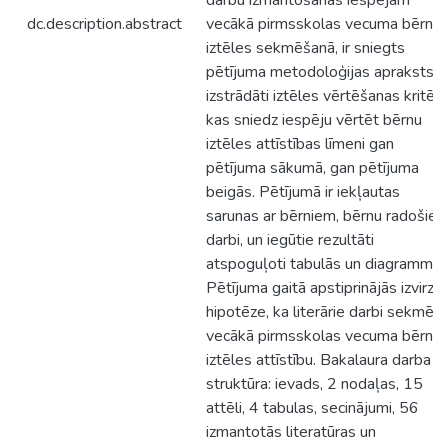
darbu izmantošanas iespējām
dc.description.abstract
vecākā pirmsskolas vecuma bērnu
iztēles sekmēšanā, ir sniegts
pētījuma metodoloģijas apraksts,
izstrādāti iztēles vērtēšanas kritēriji
kas sniedz iespēju vērtēt bērnu
iztēles attīstības līmeni gan
pētījuma sākumā, gan pētījuma
beigās. Pētījumā ir iekļautas
sarunas ar bērniem, bērnu radošie
darbi, un iegūtie rezultāti
atspoguļoti tabulās un diagrammās
Pētījuma gaitā apstiprinājās izvirzīt
hipotēze, ka literārie darbi sekmē
vecākā pirmsskolas vecuma bērnu
iztēles attīstību. Bakalaura darba
struktūra: ievads, 2 nodaļas, 15
attēli, 4 tabulas, secinājumi, 56
izmantotās literatūras un