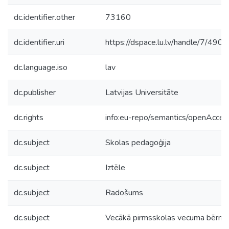
dc.identifier.other
73160
dc.identifier.uri
https://dspace.lu.lv/handle/7/490
dc.language.iso
lav
dc.publisher
Latvijas Universitāte
dc.rights
info:eu-repo/semantics/openAcces
dc.subject
Skolas pedagoģija
dc.subject
Iztēle
dc.subject
Radošums
dc.subject
Vecākā pirmsskolas vecuma bērni