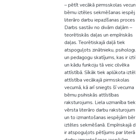
– pētīt vecākā pirmsskolas vecuma
bērnu iztēles sekmēšanas iespējas
literāro darbu iepazīšanas procesā.
Darbs sastāv no divām daļām –
teorētiskās daļas un empīriskās
daļas. Teorētiskajā daļā tiek
atspoguļots zinātnieku, psihologu
un pedagogu skatījums, kas ir iztēl
un kādu funkciju tā veic cilvēka
attīstībā. Sīkāk tiek aplūkota iztēle
attīstība vecākajā pirmsskolas
vecumā, kā arī sniegts šī vecuma
bērnu psihiskās attīstības
raksturojums. Liela uzmanība tiek
vērsta literāro darbu raksturojuma
un to izmantošanas iespējām bērn
iztēles sekmēšanā. Empīriskajā daļ
ir atspoguļots pētījums par literāro