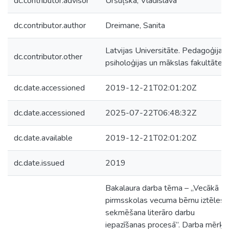
dc.contributor.advisor
Uršuļska, Vladislava
dc.contributor.author
Dreimane, Sanita
Latvijas Universitāte. Pedagoģijas,
dc.contributor.other
psiholoģijas un mākslas fakultāte
dc.date.accessioned
2019-12-21T02:01:20Z
dc.date.accessioned
2025-07-22T06:48:32Z
dc.date.available
2019-12-21T02:01:20Z
dc.date.issued
2019
Bakalaura darba tēma – „Vecākā
pirmsskolas vecuma bērnu iztēles
sekmēšana literāro darbu
iepazīšanas procesā”. Darba mērķis