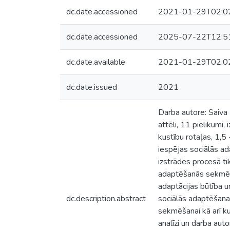
dc.date.accessioned
2021-01-29T02:0
dc.date.accessioned
2025-07-22T12:5
dc.date.available
2021-01-29T02:0
dc.date.issued
2021
Darba autore: Saiva 
attēli, 11 pielikumi,
kustību rotaļas, 1,5 
iespējas sociālās ad
izstrādes procesā ti
adaptēšanās sekmēšan
adaptācijas būtība u
dc.description.abstract
sociālās adaptēšanas 
sekmēšanai kā arī ku
analīzi un darba aut