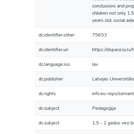
conclusions and prop
children not only 1,5
years old, social ad
dc.identifier.other
79653
dc.identifier.uri
https://dspace.lu.l
dc.language.iso
lav
dc.publisher
Latvijas Universitāt
dc.rights
info:eu-repo/seman
dc.subject
Pedagoģija
dc.subject
1,5 - 2 gadus veci b