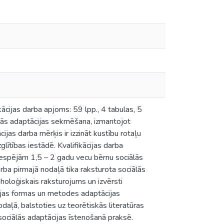
kācijas darba apjoms: 59 lpp., 4 tabulas, 5
ciālās adaptācijas sekmēšana, izmantojot
ijas darba mērķis ir izzināt kustību rotaļu
ītības iestādē. Kvalifikācijas darba
 iespējām 1,5 – 2 gadu vecu bērnu sociālās
arba pirmajā nodaļā tika raksturota sociālās
holoģiskais raksturojums un izvērsti
zācijas formas un metodes adaptācijas
odaļā, balstoties uz teorētiskās literatūras
 sociālās adaptācijas īstenošanā praksē.