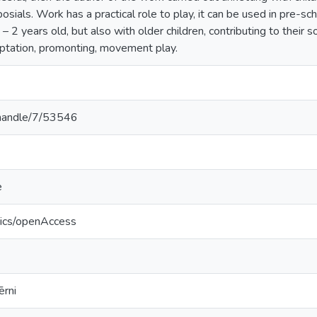
osials. Work has a practical role to play, it can be used in pre-sc
 – 2 years old, but also with older children, contributing to their 
aptation, promonting, movement play.
v/handle/7/53546
e
tics/openAccess
ērni