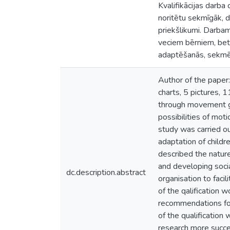
Kvalifikācijas darba
noritētu sekmīgāk, d
priekšlikumi. Darbam 
veciem bērniem, bet 
adaptēšanās, sekmē
Author of the paper:
charts, 5 pictures, 
through movement gam
possibilities of moti
study was carried ou
adaptation of childr
described the nature
and developing socia
dc.description.abstract
organisation to faci
of the qalification 
recommendations for
of the qualification
research more succes