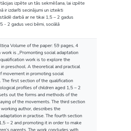
tācijas izpēte un tās sekmēšana, lai izpēte
 izdarīti secinājumi un izteikti
estādē darbā ar ne tikai 1,5 – 2 gadus
 - 2 gadus veci bērni, sociālā
oltiņa Volume of the paper: 59 pages, 4
on work is ,,Promonting social adaptation
ualification work is to explore the
 in preschool. A theoretical and practical
 of movement in promoting social
he first section of the qualification
ological profiles of children aged 1,5 – 2
k sets out the forms and methods of the
 playing of the movements. The third section
e working author, describes the
aptation in practise. The fourth section
 1,5 – 2 and promoting it in order to make
dren’s parents. The work concludes with