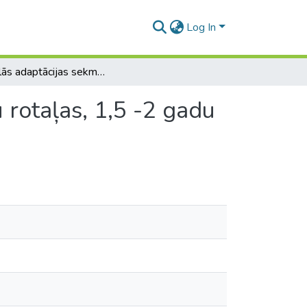
Log In
Sociālās adaptācijas sekmēšana, izmantojot kustību rotaļas, 1,5 -2 gadu vecuma bērniem pirmsskolas izglītības iestādē
 rotaļas, 1,5 -2 gadu