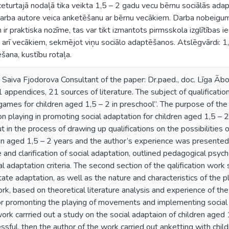
 ceturtajā nodaļā tika veikta 1,5 – 2 gadu vecu bērnu sociālās adap
arba autore veica anketēšanu ar bērnu vecākiem. Darba nobeigumā ir
ir praktiska nozīme, tas var tikt izmantots pirmsskola izglītības i
arī vecākiem, sekmējot viņu sociālo adaptēšanos. Atslēgvārdi: 1,5
šana, kustību rotaļa.
 Saiva Fjodorova Consultant of the paper: Dr.paed., doc. Līga Āb
11 appendices, 21 sources of literature. The subject of qualificati
es for children aged 1,5 – 2 in preschool’’. The purpose of the q
on playing in promoting social adaptation for children aged 1,5 – 2
t in the process of drawing up qualifications on the possibilities
en aged 1,5 – 2 years and the author’s experience was presented. T
 and clarification of social adaptation, outlined pedagogical psych
l adaptation criteria. The second section of the qalification wor
litate adaptation, as well as the nature and characteristics of the
work, based on theoretical literature analysis and experience of th
 promonting the playing of movements and implementing social ad
 work carrried out a study on the social adaptaion of children aged
sful, then the author of the work carried out anketting with chil