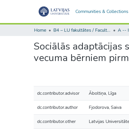
Communities & Collections
Home
B4 – LU fakultātes / Faculties of the UL
Sociālās adaptācijas 
vecuma bērniem pirms
dc.contributor.advisor
Āboltiņa, Līga
dc.contributor.author
Fjodorova, Saiva
dc.contributor.other
Latvijas Universitāt