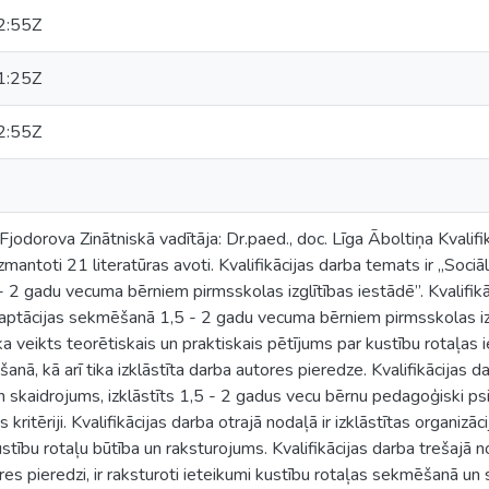
2:55Z
1:25Z
2:55Z
Fjodorova Zinātniskā vadītāja: Dr.paed., doc. Līga Āboltiņa Kvalifi
 izmantoti 21 literatūras avoti. Kvalifikācijas darba temats ir ,,So
- 2 gadu vecuma bērniem pirmsskolas izglītības iestādē”. Kvalifikāc
aptācijas sekmēšanā 1,5 - 2 gadu vecuma bērniem pirmsskolas izgl
ka veikts teorētiskais un praktiskais pētījums par kustību rotaļas
ā, kā arī tika izklāstīta darba autores pieredze. Kvalifikācijas d
n skaidrojums, izklāstīts 1,5 - 2 gadus vecu bērnu pedagoģiski psi
kritēriji. Kvalifikācijas darba otrajā nodaļā ir izklāstītas organi
stību rotaļu būtība un raksturojums. Kvalifikācijas darba trešajā n
ores pieredzi, ir raksturoti ieteikumi kustību rotaļas sekmēšanā un