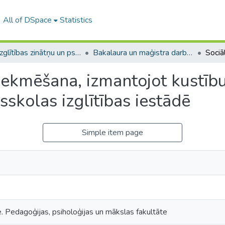
All of DSpace
Statistics
A -- Izglītības zinātņu un psiholoģijas fakultāte / Faculty of Education Sciences and Psychology
Bakalaura un maģistra darbi (PPMF) / Bachelor's and Master's theses
sekmēšana, izmantojot kustību
skolas izglītības iestādē
Simple item page
e. Pedagoģijas, psiholoģijas un mākslas fakultāte