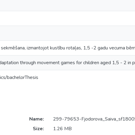
s sekmēšana, izmantojot kustību rotaļas, 1,5 -2 gadu vecuma bērn
daptation through movement games for children aged 1,5 - 2 in 
ics/bachelorThesis
Name:
299-79653-Fjodorova_Saiva_sf1800
Size:
1.26 MB