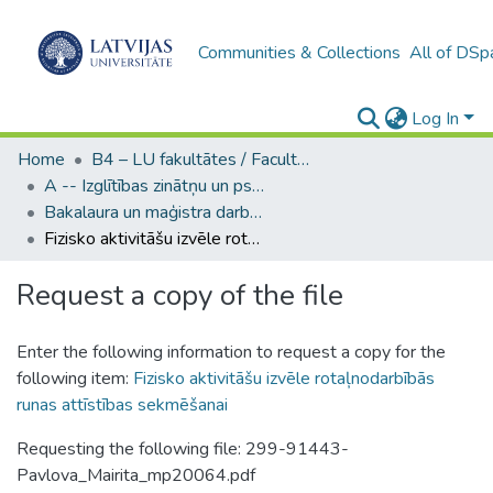
Communities & Collections
All of DSp
Log In
Home
B4 – LU fakultātes / Faculties of the UL
A -- Izglītības zinātņu un psiholoģijas fakultāte / Faculty of Education Sciences and Psychology
Bakalaura un maģistra darbi (PPMF) / Bachelor's and Master's theses
Fizisko aktivitāšu izvēle rotaļnodarbībās runas attīstības sekmēšanai
Request a copy of the file
Enter the following information to request a copy for the
following item:
Fizisko aktivitāšu izvēle rotaļnodarbībās
runas attīstības sekmēšanai
Requesting the following file: 299-91443-
Pavlova_Mairita_mp20064.pdf