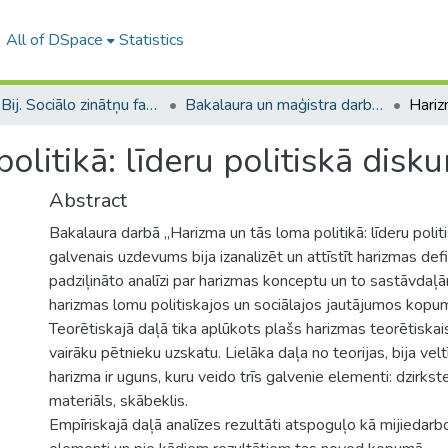
All of DSpace
Statistics
B --- Bij. Sociālo zinātņu fakultātes noslēguma darbi / Faculty of Social Sciences - Graduate works
Bakalaura un maģistra darbi (SZF) / Bachelor's and Master's theses
litikā: līderu politiskā disku
Abstract
Bakalaura darbā „Harizma un tās loma politikā: līderu polit
galvenais uzdevums bija izanalizēt un attīstīt harizmas def
padziļināto analīzi par harizmas konceptu un to sastāvdaļ
harizmas lomu politiskajos un sociālajos jautājumos kopu
Teorētiskajā daļā tika aplūkots plašs harizmas teorētisk
vairāku pētnieku uzskatu. Lielāka daļa no teorijas, bija veltī
harizma ir uguns, kuru veido trīs galvenie elementi: dzirkst
materiāls, skābeklis.
Empīriskajā daļā analīzes rezultāti atspoguļo kā mijiedarb