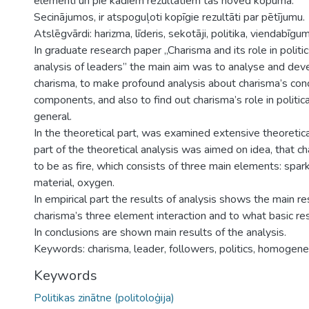
elementi un pie kādiem rezultātiem tas noved kopumā.
Secinājumos, ir atspoguļoti kopīgie rezultāti par pētījumu.
Atslēgvārdi: harizma, līderis, sekotāji, politika, viendabīgu
In graduate research paper „Charisma and its role in politics
analysis of leaders” the main aim was to analyse and deve
charisma, to make profound analysis about charisma’s conc
components, and also to find out charisma’s role in politica
general.
In the theoretical part, was examined extensive theoreti
part of the theoretical analysis was aimed on idea, that c
to be as fire, which consists of three main elements: spa
material, oxygen.
In empirical part the results of analysis shows the main re
charisma’s three element interaction and to what basic resu
In conclusions are shown main results of the analysis.
Keywords: charisma, leader, followers, politics, homogenei
Keywords
Politikas zinātne (politoloģija)