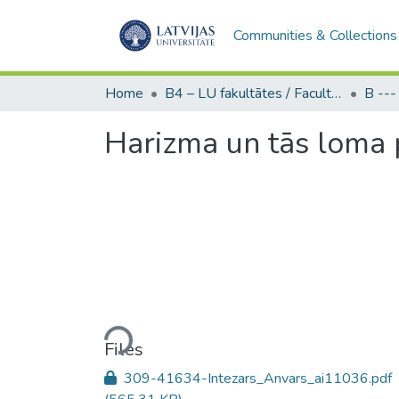
Communities & Collections
Home
B4 – LU fakultātes / Faculties of the UL
Harizma un tās loma po
Loading...
Files
309-41634-Intezars_Anvars_ai11036.pdf