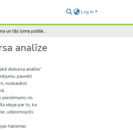
Log In
Harizma un tās loma politikā: līderu politiskā diskursa analīze
rsa analīze
iskā diskursa analīze”
inējumu, paveikt
ām, noskaidrot
mā.
ais pieņēmums no
ta idejai par to, ka
ele, uzliesmojošs
ojas harizmas