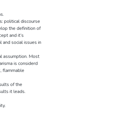
ms.
: political discourse
lop the definition of
ept and it’s
l and social issues in
cal assumption. Most
harisma is considerd
rk, flammable
sults of the
lts it leads.
ty.