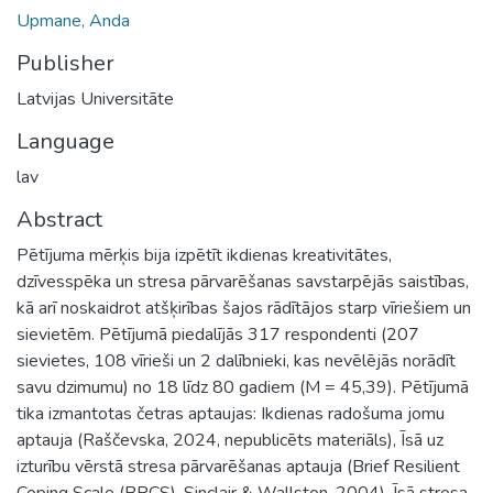
Upmane, Anda
Publisher
Latvijas Universitāte
Language
lav
Abstract
Pētījuma mērķis bija izpētīt ikdienas kreativitātes,
dzīvesspēka un stresa pārvarēšanas savstarpējās saistības,
kā arī noskaidrot atšķirības šajos rādītājos starp vīriešiem un
sievietēm. Pētījumā piedalījās 317 respondenti (207
sievietes, 108 vīrieši un 2 dalībnieki, kas nevēlējās norādīt
savu dzimumu) no 18 līdz 80 gadiem (M = 45,39). Pētījumā
tika izmantotas četras aptaujas: Ikdienas radošuma jomu
aptauja (Raščevska, 2024, nepublicēts materiāls), Īsā uz
izturību vērstā stresa pārvarēšanas aptauja (Brief Resilient
Coping Scale (BRCS), Sinclair & Wallston, 2004), Īsā stresa