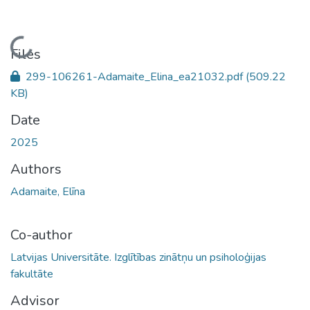
Loading...
Files
299-106261-Adamaite_Elina_ea21032.pdf
(509.22
KB)
Date
2025
Authors
Adamaite, Elīna
Co-author
Latvijas Universitāte. Izglītības zinātņu un psiholoģijas
fakultāte
Advisor