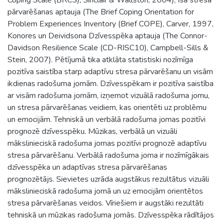
pārvarēšanas aptauja (The Brief Coping Orientation for
Problem Experiences Inventory (Brief COPE), Carver, 1997,
Konores un Deividsona Dzīvesspēka aptauja (The Connor-
Davidson Resilience Scale (CD-RISC10), Campbell-Sills &
Stein, 2007). Pētījumā tika atklāta statistiski nozīmīga
pozitīva saistība starp adaptīvu stresa pārvarēšanu un visām
ikdienas radošuma jomām. Dzīvesspēkam ir pozitīva saistība
ar visām radošuma jomām, izņemot vizuālā radošuma jomu,
un stresa pārvarēšanas veidiem, kas orientēti uz problēmu
un emocijām. Tehniskā un verbālā radošuma jomas pozitīvi
prognozē dzīvesspēku. Mūzikas, verbālā un vizuāli
mākslinieciskā radošuma jomas pozitīvi prognozē adaptīvu
stresa pārvarēšanu. Verbālā radošuma joma ir nozīmīgākais
dzīvesspēka un adaptīvas stresa pārvarēšanas
prognozētājs. Sievietes uzrāda augstākus rezultātus vizuāli
mākslinieciskā radošuma jomā un uz emocijām orientētos
stresa pārvarēšanas veidos. Vīriešiem ir augstāki rezultāti
tehniskā un mūzikas radošuma jomās. Dzīvesspēka rādītājos