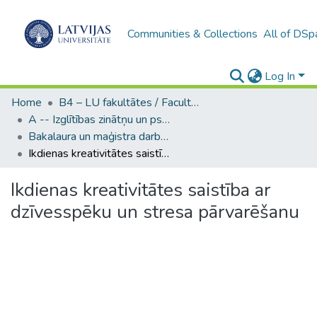
Communities & Collections
All of DSp
Log In
Home
B4 – LU fakultātes / Faculties of the UL
A -- Izglītības zinātņu un psiholoģijas fakultāte / Faculty of Education Sciences and Psychology
Bakalaura un maģistra darbi (PPMF) / Bachelor's and Master's theses
Ikdienas kreativitātes saistība ar dzīvesspēku un stresa pārvarēšanu
Ikdienas kreativitātes saistība ar
dzīvesspēku un stresa pārvarēšanu