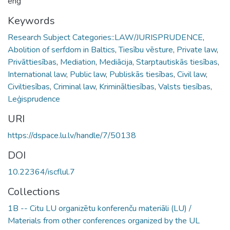
eng
Keywords
Research Subject Categories::LAW/JURISPRUDENCE
,
Abolition of serfdom in Baltics
,
Tiesību vēsture
,
Private law
,
Privāttiesības
,
Mediation
,
Mediācija
,
Starptautiskās tiesības
,
International law
,
Public law
,
Publiskās tiesības
,
Civil law
,
Civiltiesības
,
Criminal law
,
Krimināltiesības
,
Valsts tiesības
,
Leģisprudence
URI
https://dspace.lu.lv/handle/7/50138
DOI
10.22364/iscflul.7
Collections
1B -- Citu LU organizētu konferenču materiāli (LU) /
Materials from other conferences organized by the UL