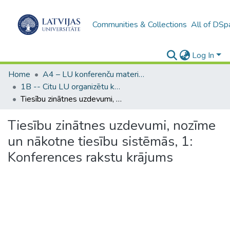
Communities & Collections
All of DSp
Log In
Home
A4 – LU konferenču materiāli / Conference papers of the UL
1B -- Citu LU organizētu konferenču materiāli (LU) / Materials from other conferences organized by the UL
Tiesību zinātnes uzdevumi, nozīme un nākotne tiesību sistēmās, 1: Konferences rakstu krājums
Tiesību zinātnes uzdevumi, nozīme
un nākotne tiesību sistēmās, 1:
Konferences rakstu krājums