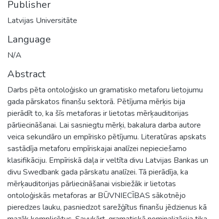
Publisher
Latvijas Universitāte
Language
N/A
Abstract
Darbs pēta ontoloģisko un gramatisko metaforu lietojumu
gada pārskatos finanšu sektorā. Pētījuma mērķis bija
pierādīt to, ka šīs metaforas ir lietotas mērķauditorijas
pārliecināšanai. Lai sasniegtu mērķi, bakalura darba autore
veica sekundāro un empīrisko pētījumu. Literatūras apskats
sastādīja metaforu empīriskajai analīzei nepieciešamo
klasifikāciju. Empīriskā daļa ir veltīta divu Latvijas Bankas un
divu Swedbank gada pārskatu analīzei. Tā pierādīja, ka
mērķauditorijas pārliecināšanai visbiežāk ir lietotas
ontoloģiskās metaforas ar BŪVNIECĪBAS sākotnējo
pieredzes lauku, pasniedzot sarežģītus finanšu jēdzienus kā
mazāk komplicētus. Savukārt, gramatiskā nominalizācija tika