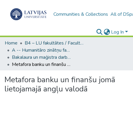
Communities & Collections
All of DSp
Log In
Home
B4 – LU fakultātes / Faculties of the UL
A -- Humanitāro zinātņu fakultāte / Faculty of Humanities
Bakalaura un maģistra darbi (HZF) / Bachelor's and Master's theses
Metafora banku un finanšu jomā lietojamajā angļu valodā
Metafora banku un finanšu jomā
lietojamajā angļu valodā