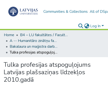
Communities & Collections
All of DSp
Log In
Home
B4 – LU fakultātes / Faculties of the UL
A -- Humanitāro zinātņu fakultāte / Faculty of Humanities
Bakalaura un maģistra darbi (HZF) / Bachelor's and Master's theses
Tulka profesijas atspoguļojums Latvijas plašsaziņas līdzekļos 2010.gadā
Tulka profesijas atspoguļojums
Latvijas plašsaziņas līdzekļos
2010.gadā