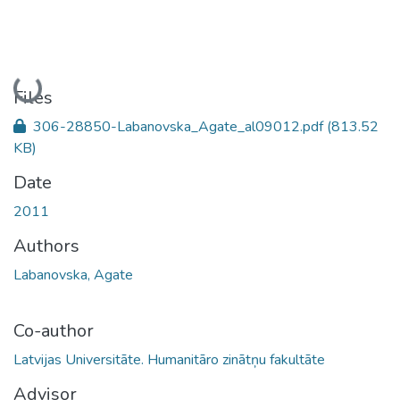
Loading...
Files
306-28850-Labanovska_Agate_al09012.pdf
(813.52
KB)
Date
2011
Authors
Labanovska, Agate
Co-author
Latvijas Universitāte. Humanitāro zinātņu fakultāte
Advisor