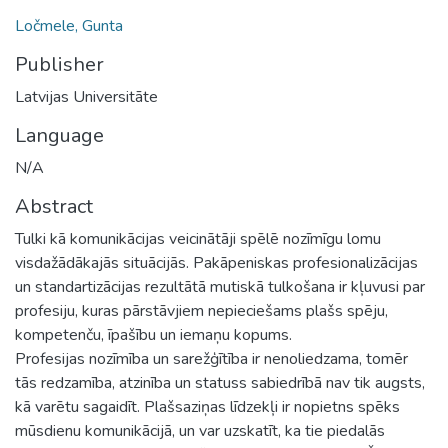
Ločmele, Gunta
Publisher
Latvijas Universitāte
Language
N/A
Abstract
Tulki kā komunikācijas veicinātāji spēlē nozīmīgu lomu
visdažādākajās situācijās. Pakāpeniskas profesionalizācijas
un standartizācijas rezultātā mutiskā tulkošana ir kļuvusi par
profesiju, kuras pārstāvjiem nepieciešams plašs spēju,
kompetenču, īpašību un iemaņu kopums.
Profesijas nozīmība un sarežģītība ir nenoliedzama, tomēr
tās redzamība, atzinība un statuss sabiedrībā nav tik augsts,
kā varētu sagaidīt. Plašsaziņas līdzekļi ir nopietns spēks
mūsdienu komunikācijā, un var uzskatīt, ka tie piedalās