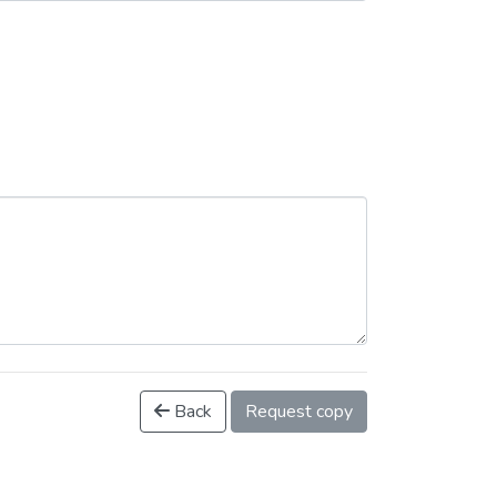
Back
Request copy