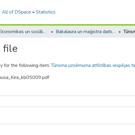
All of DSpace
Statistics
A -- Ekonomikas un sociālo zinātņu fakultāte / Faculty of Economics and Social Sciences
Bakalaura un maģistra darbi (ESZF) / Bachelor's and Master's theses
file
y for the following item:
Tūrisma uzņēmuma attīstības iespējas ti
lousa_Kira_kb05009.pdf