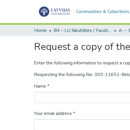
Communities & Collections
Home
B4 – LU fakultātes / Faculties of the UL
Request a copy of the 
Enter the following information to request a cop
Requesting the following file: 303-11651-Be
Name *
Your email address *