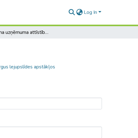
Log In
Tūrisma uzņēmuma attīstības iespējas tirgus lejupslīdes apstākļos
rgus lejupslīdes apstākļos