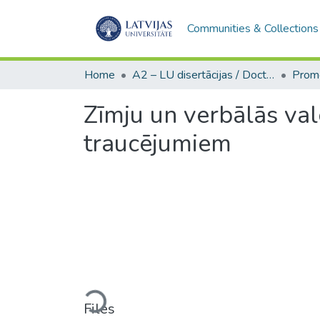
Communities & Collections
Home
A2 – LU disertācijas / Doctoral theses UL
Zīmju un verbālās va
traucējumiem
Loading...
Files