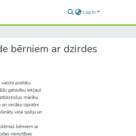
Log In
de bērniem ar dzirdes
valsts politiku
tāžu gatavību iekļaut
atbilstošus mācību
m un vecāku izpratni
ošinātu viņa spēju un
roblēmas bērniem ar
lodas vienotības