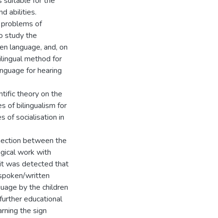
 suitable for the
d abilities.
e problems of
o study the
en language, and, on
ilingual method for
anguage for hearing
ntific theory on the
s of bilingualism for
s of socialisation in
nnection between the
gical work with
h it was detected that
 spoken/written
guage by the children
further educational
arning the sign