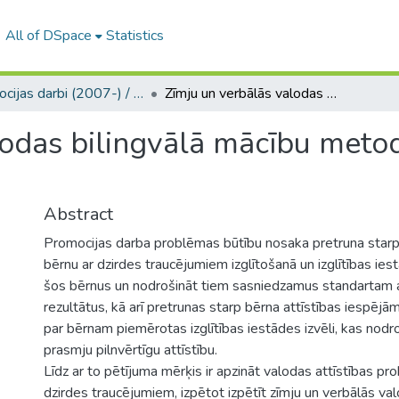
All of DSpace
Statistics
Promocijas darbi (2007-) / Theses PhD
Zīmju un verbālās valodas bilingvālā mācību metode bērniem ar dzirdes traucējumiem
lodas bilingvālā mācību meto
Abstract
Promocijas darba problēmas būtību nosaka pretruna starp 
bērnu ar dzirdes traucējumiem izglītošanā un izglītības ies
šos bērnus un nodrošināt tiem sasniedzamus standartam 
rezultātus, kā arī pretrunas starp bērna attīstības iespējā
par bērnam piemērotas izglītības iestādes izvēli, kas nodr
prasmju pilnvērtīgu attīstību.
Līdz ar to pētījuma mērķis ir apzināt valodas attīstības p
dzirdes traucējumiem, izpētot izpētīt zīmju un verbālās va