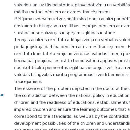
sakarību, un, uz tās balstoties, pilnveidot zīmju un verbālā
mācību metodi bērniem ar dzirdes traucējumiem.
Pētījuma uzdevumi ietver zinātnisko teoriju analīzi par pēt
noskaidrotu bilingvisma izglītības iespējas bērniem ar dzi
saistībā ar socializācijas iespējām izglītības iestādē.
Teorijas analīzes rezultātā atklājas zīmju un verbālās valo
pedagoģiskajā darbībā bērniem ar dzirdes traucējumiem. 
rezultātā konstatēta zīmju un verbālās valodas līmeņu poz
liecina par pētījumā iesaistīto bērnu valodu apguves prakt
nosakot tālāko piemērotas izglītības iespēju izvēli, kā arī 
valodas bilingvālās mācību programmas izveidi bērniem ar
traucējumiem.
The essence of the problem depicted in the doctoral thes
 un
the contradiction between the national policy in education
children and the readiness of educational establishments 
impaired children and ensure the learning outcomes that a
correspond to the standards, as well as by the contradic
development possibilities of the children and understandin