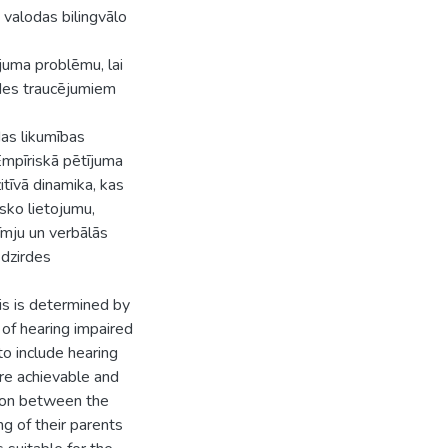
s valodas bilingvālo
ījuma problēmu, lai
rdes traucējumiem
das likumības
Empīriskā pētījuma
itīvā dinamika, kas
isko lietojumu,
zīmju un verbālās
 dzirdes
is is determined by
 of hearing impaired
to include hearing
re achievable and
tion between the
g of their parents