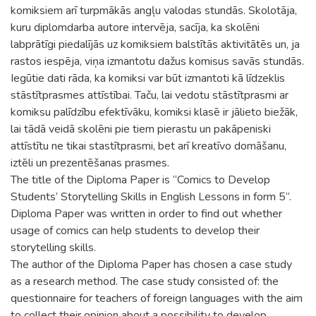
komiksiem arī turpmākās angļu valodas stundās. Skolotāja,
kuru diplomdarba autore intervēja, sacīja, ka skolēni
labprātīgi piedalījās uz komiksiem balstītās aktivitātēs un, ja
rastos iespēja, viņa izmantotu dažus komisus savās stundās.
Iegūtie dati rāda, ka komiksi var būt izmantoti kā līdzeklis
stāstītprasmes attīstībai. Taču, lai vedotu stāstītprasmi ar
komiksu palīdzību efektīvāku, komiksi klasē ir jālieto biežāk,
lai tādā veidā skolēni pie tiem pierastu un pakāpeniski
attīstītu ne tikai stastītprasmi, bet arī kreatīvo domāšanu,
iztēli un prezentēšanas prasmes.
The title of the Diploma Paper is “Comics to Develop
Students’ Storytelling Skills in English Lessons in form 5”.
Diploma Paper was written in order to find out whether
usage of comics can help students to develop their
storytelling skills.
The author of the Diploma Paper has chosen a case study
as a research method. The case study consisted of: the
questionnaire for teachers of foreign languages with the aim
to collect their opinion about a possibility to develop