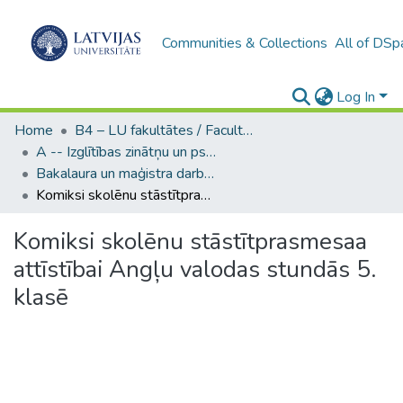
Communities & Collections
All of DSp
Log In
Home
B4 – LU fakultātes / Faculties of the UL
A -- Izglītības zinātņu un psiholoģijas fakultāte / Faculty of Education Sciences and Psychology
Bakalaura un maģistra darbi (PPMF) / Bachelor's and Master's theses
Komiksi skolēnu stāstītprasmesaa attīstībai Angļu valodas stundās 5. klasē
Komiksi skolēnu stāstītprasmesaa
attīstībai Angļu valodas stundās 5.
klasē