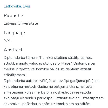
Latkovska, Evija
Publisher
Latvijas Universitāte
Language
N/A
Abstract
Diplomdarba tēma ir “Komiksi skolēnu sāstītprasmes
attīstībai angļu valodas stundās 5. klasē”. Diplomdarba
mērķis ir izpētīt, vai komiksi palīdz studentiem attīstīt
stāstītprasmi.
Diplomdarba autore izvēlējās atsevišķa gadījuma pētījumu
kā pētījuma metodi. Gadījuma pētījumā tika izmantota:
anketēšana, kuras mērķis bija noskaidrot svešvalodu
skolotāju viedokļus par iespēju attīstīt skolēnu stāstītprasmi
ar komiksu palīdzību; piecām uz komiksiem balstītām