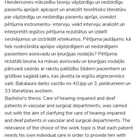
Hendersones māszinību teoriju vājdzirdīgu un nedzirdīgu
pacientu aprūpē; apkopot un analizēt teorētisko literatūru
par vājdzirdīgu un nedzirdīgu pacientu aprūpi, izveidot
pētījuma instrumentu- interviju, veikt interviju; analizēt un
interpretēt iegūtos pētījuma rezultātus un izdarīt
secinājumus un izstrādāt ieteikumus. Pētījuma jautājums: kā
tiek nodrošināta aprūpe vājdzirdīgiem un nedzirdīgiem
pacientiem asinsvadu un ķirurģijas nodaļās? Pētījuma
rezultāti liecina, ka māsas asinsvadu un ķirurģijas nodaļās
pārsvarā sazinās ar rakstu palīdzību šādiem pacientiem un
grūtības sagādā laiks, kas jāvelta lai iegūtu atgriezenisko
saiti. Bakalaura darbs sastāv no 40.lpp un 3. pielikumiem un
33 literatūras avotiem.
Bachelor's thesis: Care of hearing-impaired and deaf
patients in vascular and surgical departments, was carried
out with the aim of clarifying the care of hearing-impaired
and deaf patients in vascular and surgical departments. The
relevance of the choice of the work topic is that each patient
needs his own individual care in order to provide him with