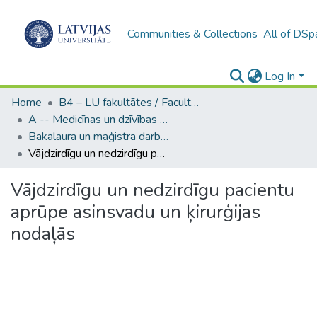
Communities & Collections
All of DSp
Log In
Home
B4 – LU fakultātes / Faculties of the UL
A -- Medicīnas un dzīvības zinātņu fakultāte / Faculty of Medicine and Life Sciences
Bakalaura un maģistra darbi (MDZF) / Bachelor's and Master's theses
Vājdzirdīgu un nedzirdīgu pacientu aprūpe asinsvadu un ķirurģijas nodaļās
Vājdzirdīgu un nedzirdīgu pacientu
aprūpe asinsvadu un ķirurģijas
nodaļās