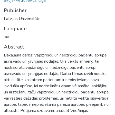
Skuja-Petruševiča, Līga
Publisher
Latvijas Universitāte
Language
lav
Abstract
Bakalaura darbs: Vājdzirdīgu un nedzirdīgu pacientu aprūpe
asinsvadu un ķirurģijas nodaļās, tika veikts ar mērķi, lai
noskaidrotu vājdzirdīgu un nedzirdīgu pacientu aprūpi
asinsvadu un ķirurģijas nodaļās. Darba tēmas izvēli nosaka
aktualitāte, ka katram pacientam ir nepieciešama sava
inviduāla aprūpe, lai nodrošinātu viņam vēlamāko labklājību
un ārstēšanu, taču vājdzirdīgu un nedzirdīgu pacientu aprūpē
var rasties dažādas problēmas, lai netiktu veikta pilnvērtīga
aprūpe, tāpēc ir nepieciešama pareiza aprūpes pieejamība un
atbalsts. Pētījuma uzdevumi: analizēt Virdžīnijas