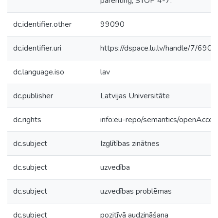
parenting, STOP 4-7.
dc.identifier.other
99090
dc.identifier.uri
https://dspace.lu.lv/handle/7/690
dc.language.iso
lav
dc.publisher
Latvijas Universitāte
dc.rights
info:eu-repo/semantics/openAcces
dc.subject
Izglītības zinātnes
dc.subject
uzvedība
dc.subject
uzvedības problēmas
dc.subject
pozitīvā audzināšana