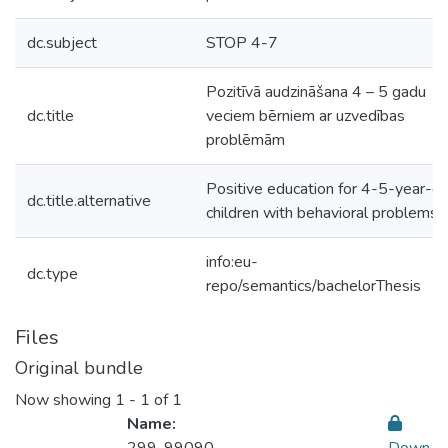
dc.subject
STOP 4-7
Pozitīvā audzināšana 4 – 5 gadu
dc.title
veciem bērniem ar uzvedības
problēmām
Positive education for 4-5-year-ol
dc.title.alternative
children with behavioral problems
info:eu-
dc.type
repo/semantics/bachelorThesis
Files
Original bundle
Now showing
1 - 1 of 1
Name: