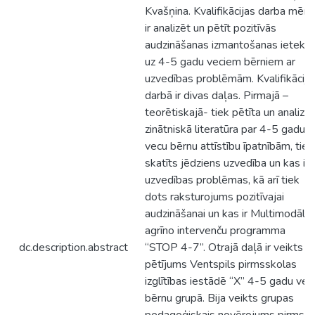
Kvašņina. Kvalifikācijas darba mērķ
ir analizēt un pētīt pozitīvās
audzināšanas izmantošanas ietekm
uz 4-5 gadu veciem bērniem ar
uzvedības problēmām. Kvalifikācija
darbā ir divas daļas. Pirmajā –
teorētiskajā- tiek pētīta un analizē
zinātniskā literatūra par 4-5 gadu
vecu bērnu attīstību īpatnībām, tiek
skatīts jēdziens uzvedība un kas ir
uzvedības problēmas, kā arī tiek
dots raksturojums pozitīvajai
audzināšanai un kas ir Multimodālā
agrīno intervenču programma
dc.description.abstract
“STOP 4-7”. Otrajā daļā ir veikts
pētījums Ventspils pirmsskolas
izglītības iestādē “X” 4-5 gadu vec
bērnu grupā. Bija veikts grupas