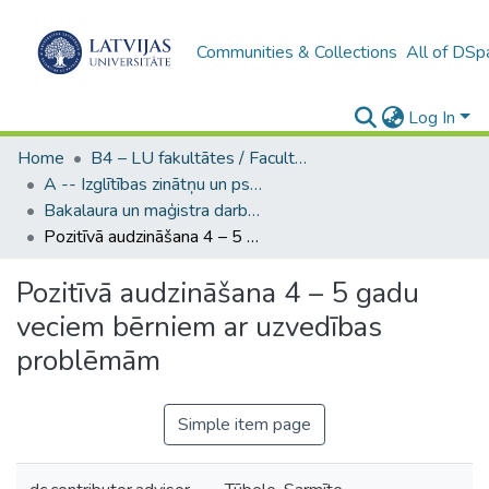
Communities & Collections
All of DSp
Log In
Home
B4 – LU fakultātes / Faculties of the UL
A -- Izglītības zinātņu un psiholoģijas fakultāte / Faculty of Education Sciences and Psychology
Bakalaura un maģistra darbi (PPMF) / Bachelor's and Master's theses
Pozitīvā audzināšana 4 – 5 gadu veciem bērniem ar uzvedības problēmām
Pozitīvā audzināšana 4 – 5 gadu
veciem bērniem ar uzvedības
problēmām
Simple item page