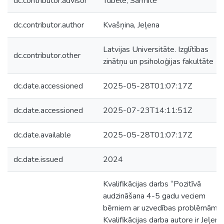
dc.contributor.advisor
Tūbele, Sarmīte
dc.contributor.author
Kvašņina, Jeļena
Latvijas Universitāte. Izglītības
dc.contributor.other
zinātņu un psiholoģijas fakultāte
dc.date.accessioned
2025-05-28T01:07:17Z
dc.date.accessioned
2025-07-23T14:11:51Z
dc.date.available
2025-05-28T01:07:17Z
dc.date.issued
2024
Kvalifikācijas darbs “Pozitīvā
audzināšana 4-5 gadu veciem
bērniem ar uzvedības problēmām”.
Kvalifikācijas darba autore ir Jeļena