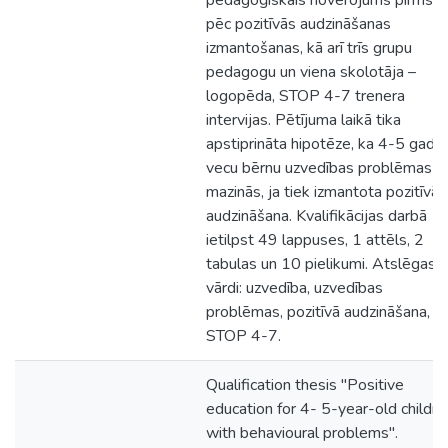
pedagoģiskais novērojums pirms u
pēc pozitīvās audzināšanas
izmantošanas, kā arī trīs grupu
pedagogu un viena skolotāja –
logopēda, STOP 4-7 trenera
intervijas. Pētījuma laikā tika
apstiprināta hipotēze, ka 4-5 gadu
vecu bērnu uzvedības problēmas
mazinās, ja tiek izmantota pozitīvā
audzināšana. Kvalifikācijas darbā
ietilpst 49 lappuses, 1 attēls, 2
tabulas un 10 pielikumi. Atslēgas
vārdi: uzvedība, uzvedības
problēmas, pozitīvā audzināšana,
STOP 4-7.
Qualification thesis "Positive
education for 4- 5-year-old childre
with behavioural problems".