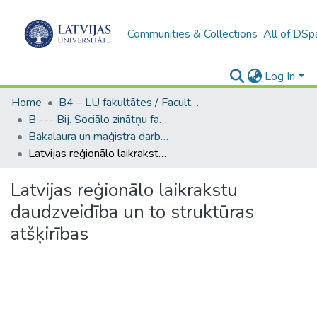
Communities & Collections
All of DSp
Log In
Home
B4 – LU fakultātes / Faculties of the UL
B --- Bij. Sociālo zinātņu fakultātes noslēguma darbi / Faculty of Social Sciences - Graduate works
Bakalaura un maģistra darbi (SZF) / Bachelor's and Master's theses
Latvijas reģionālo laikrakstu daudzveidība un to struktūras atšķirības
Latvijas reģionālo laikrakstu
daudzveidība un to struktūras
atšķirības