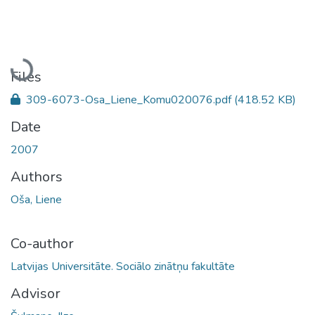
Loading...
Files
309-6073-Osa_Liene_Komu020076.pdf
(418.52 KB)
Date
2007
Authors
Oša, Liene
Co-author
Latvijas Universitāte. Sociālo zinātņu fakultāte
Advisor