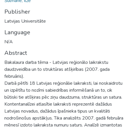
Šulmane, Ilze
Publisher
Latvijas Universitāte
Language
N/A
Abstract
Bakalaura darba tēma - Latvijas reģionālo laikrakstu
daudzveidība un to struktūras atšķirības (2007. gada
februāris).
Darbā pētīti 18 Latvijas reģionālie laikraksti, lai noskaidrotu
un izpētītu to nozīmi sabiedrības informēšanā un to, cik
būtiski tie atšķiras pēc ziņu daudzuma, struktūras un satura.
Kontentanalīzei atlasītie laikraksti reprezentē dažādus
Latvijas novadus, dažādus īpašnieka tipus un kvalitāti
nodrošinošus apstākļus. Tika analizēts 2007. gadā februāra
mēnesī izdoto laikraksta numuru saturs. Analīzē izmantotas