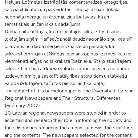
Nellijas Ločmeles izstrādātās kontentanalīzes kategorijas,
kas papildinātas un pārveidotas. Tika salīdzināts lokāla,
nacionāla mēroga un ārzemju ziņu īpatsvars, kā arī
tematiskais un žanriskais sadalījums.
Darba gaitā atklājās, ka reģionālajos laikrakstos blakus
lokālajām ziņām ir arī salīdzinoši daudz nacionālo ziņu, kas arī
bija viens no darba mērķiem. Analīze arī pierādīja, ka
laikrakstiem ir gan atšķirīgas, gan arī kopīgas iezīmes, kas ne
vienmēr atkarīgas no laikraksta īpašnieka. Starp atlasītajiem
laikrakstiem bija arī krievu valodā izdotie, un viens no darba
uzdevumiem bija saskatīt atšķirības starp tiem un latviešu
valodā izdotajiem, taču tas pierādījās tikai daļēji.
The subject of this bachelor paper is The Diversity of Latvian
Regional Newspapers and Their Structural Differences
(February 2007).
10 Latvian regional newspapers were studied in order to
ascertain and research their role in informing the society and
their disparities regarding the amount of news, the structure
and the contents. The newspapers selected for the content