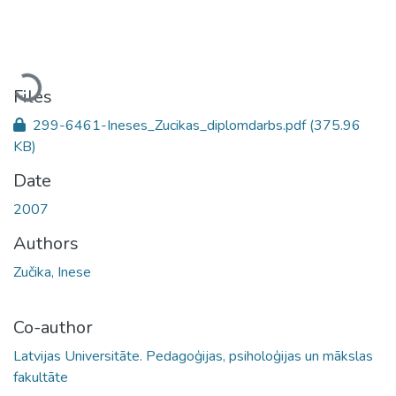
Loading...
Files
299-6461-Ineses_Zucikas_diplomdarbs.pdf
(375.96
KB)
Date
2007
Authors
Zučika, Inese
Co-author
Latvijas Universitāte. Pedagoģijas, psiholoģijas un mākslas
fakultāte