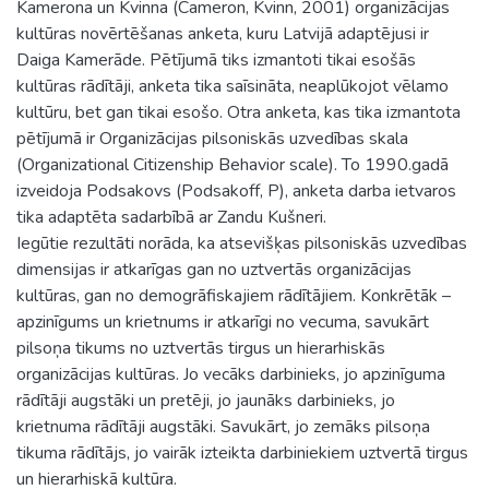
Kamerona un Kvinna (Cameron, Kvinn, 2001) organizācijas
kultūras novērtēšanas anketa, kuru Latvijā adaptējusi ir
Daiga Kamerāde. Pētījumā tiks izmantoti tikai esošās
kultūras rādītāji, anketa tika saīsināta, neaplūkojot vēlamo
kultūru, bet gan tikai esošo. Otra anketa, kas tika izmantota
pētījumā ir Organizācijas pilsoniskās uzvedības skala
(Organizational Citizenship Behavior scale). To 1990.gadā
izveidoja Podsakovs (Podsakoff, P), anketa darba ietvaros
tika adaptēta sadarbībā ar Zandu Kušneri.
Iegūtie rezultāti norāda, ka atsevišķas pilsoniskās uzvedības
dimensijas ir atkarīgas gan no uztvertās organizācijas
kultūras, gan no demogrāfiskajiem rādītājiem. Konkrētāk –
apzinīgums un krietnums ir atkarīgi no vecuma, savukārt
pilsoņa tikums no uztvertās tirgus un hierarhiskās
organizācijas kultūras. Jo vecāks darbinieks, jo apzinīguma
rādītāji augstāki un pretēji, jo jaunāks darbinieks, jo
krietnuma rādītāji augstāki. Savukārt, jo zemāks pilsoņa
tikuma rādītājs, jo vairāk izteikta darbiniekiem uztvertā tirgus
un hierarhiskā kultūra.