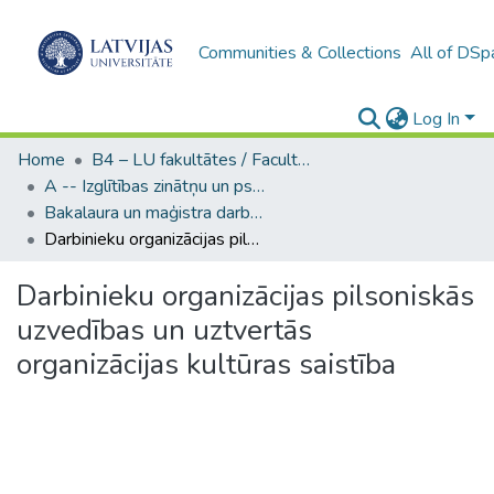
Communities & Collections
All of DSp
Log In
Home
B4 – LU fakultātes / Faculties of the UL
A -- Izglītības zinātņu un psiholoģijas fakultāte / Faculty of Education Sciences and Psychology
Bakalaura un maģistra darbi (PPMF) / Bachelor's and Master's theses
Darbinieku organizācijas pilsoniskās uzvedības un uztvertās organizācijas kultūras saistība
Darbinieku organizācijas pilsoniskās
uzvedības un uztvertās
organizācijas kultūras saistība