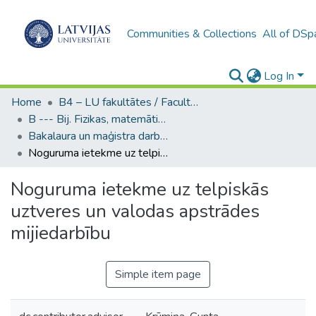
Communities & Collections
All of DSp
Log In
Home
B4 – LU fakultātes / Faculties of the UL
B --- Bij. Fizikas, matemātikas un optometrijas fakultātes studentu noslēguma darbi / Faculty of Physics, Mathematics and Optometry - Graduate works
Bakalaura un maģistra darbi (FMOF) / Bachelor's and Master's theses
Noguruma ietekme uz telpiskās uztveres un valodas apstrādes mijiedarbību
Noguruma ietekme uz telpiskās
uztveres un valodas apstrādes
mijiedarbību
Simple item page