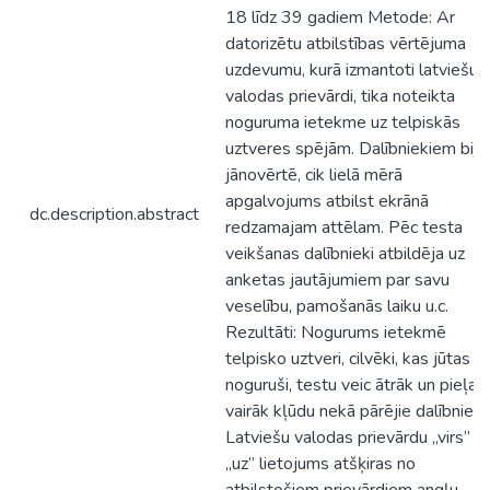
18 līdz 39 gadiem Metode: Ar
datorizētu atbilstības vērtējuma
uzdevumu, kurā izmantoti latviešu
valodas prievārdi, tika noteikta
noguruma ietekme uz telpiskās
uztveres spējām. Dalībniekiem bija
jānovērtē, cik lielā mērā
apgalvojums atbilst ekrānā
dc.description.abstract
redzamajam attēlam. Pēc testa
veikšanas dalībnieki atbildēja uz
anketas jautājumiem par savu
veselību, pamošanās laiku u.c.
Rezultāti: Nogurums ietekmē
telpisko uztveri, cilvēki, kas jūtas
noguruši, testu veic ātrāk un pieļauj
vairāk kļūdu nekā pārējie dalībnieki.
Latviešu valodas prievārdu „virs” u
„uz” lietojums atšķiras no