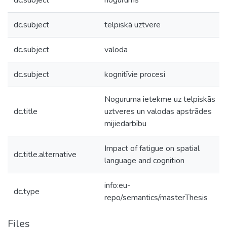
dc.subject
nogurums
dc.subject
telpiskā uztvere
dc.subject
valoda
dc.subject
kognitīvie procesi
Noguruma ietekme uz telpiskās
dc.title
uztveres un valodas apstrādes
mijiedarbību
Impact of fatigue on spatial
dc.title.alternative
language and cognition
info:eu-
dc.type
repo/semantics/masterThesis
Files