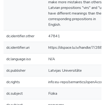
make more mistakes than others.
Latvian prepositions "virs" and "uz"
have different meanings than the
corresponding prepositions in
English.
dc.identifier.other
47841
dc.identifier.uri
https://dspace.lu.lv/handle/7/288
dc.language.iso
N/A
dc.publisher
Latvijas Universitāte
dc.rights
info:eu-repo/semantics/openAcces
dc.subject
Fizika