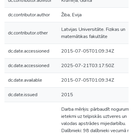
dc.contributor.advisor
Krūmiņa, Gunta
dc.contributor.author
Žiba, Evija
Latvijas Universitāte. Fizikas un
dc.contributor.other
matemātikas fakultāte
dc.date.accessioned
2015-07-05T01:09:34Z
dc.date.accessioned
2025-07-21T03:17:50Z
dc.date.available
2015-07-05T01:09:34Z
dc.date.issued
2015
Darba mērķis: pārbaudīt noguruma
ietekmi uz telpiskās uztveres un
valodas apstrādes mijiedarbību.
Dalībnieki: 98 dalībnieki vecumā no